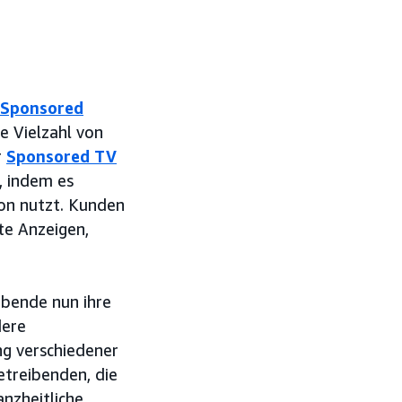
Sponsored
 Vielzahl von
r
Sponsored TV
, indem es
on nutzt. Kunden
rte Anzeigen,
bende nun ihre
dere
ng verschiedener
etreibenden, die
nzheitliche