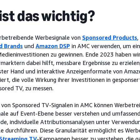
st das wichtig?
rbetreibende Werbesignale von
Sponsored Products
,
d Brands
und
Amazon DSP
in AMC verwenden, um eine
 Medieninvestitionen zu gewinnen. Ende 2023 haben wi
rmarktern dabei hilft, messbare Ergebnisse zu erzielen
rster Hand und interaktive Anzeigenformate von Amaz
iert, die volle Wirkung ihrer Investitionen in gesponse
nsored TV, zu messen.
g von Sponsored TV-Signalen in AMC können Werbetrei
ale auf Event-Ebene besser verstehen und umfassen
e, individuelle Attributionsanalysen unter Verwendu
e durchführen. Diese Granularität ermöglicht es Werb
Streaming TV
-Kampagnen besser zu verstehen, die ga