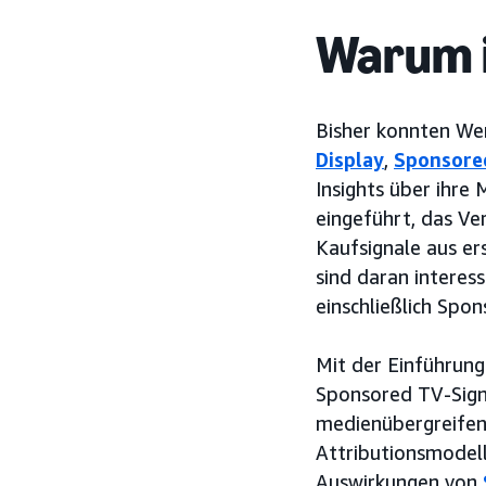
Warum i
Bisher konnten We
Display
,
Sponsore
Insights über ihre
eingeführt, das Ve
Kaufsignale aus e
sind daran interess
einschließlich Spo
Mit der Einführun
Sponsored TV-Sign
medienübergreifend
Attributionsmodell
Auswirkungen von