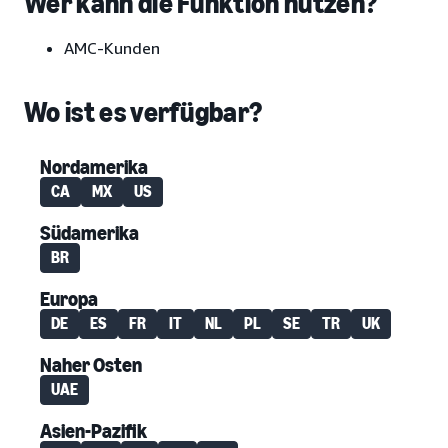
Wer kann die Funktion nutzen?
AMC-Kunden
Wo ist es verfügbar?
Nordamerika
CA
MX
US
Südamerika
BR
Europa
DE
ES
FR
IT
NL
PL
SE
TR
UK
Naher Osten
UAE
Asien-Pazifik