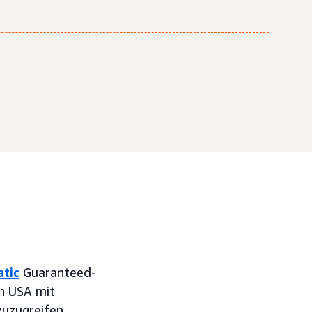
tic
Guaranteed-
en USA mit
uzugreifen.