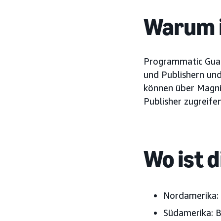
Warum i
Programmatic Guar
und Publishern un
können über Magni
Publisher zugreifen
Wo ist 
Nordamerika:
Südamerika:
B