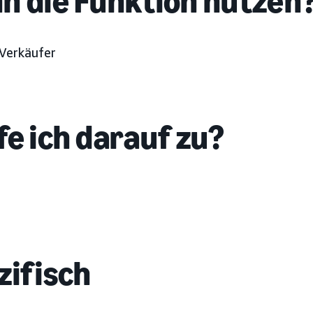
n die Funktion nutzen
Verkäufer
fe ich darauf zu?
e
zifisch