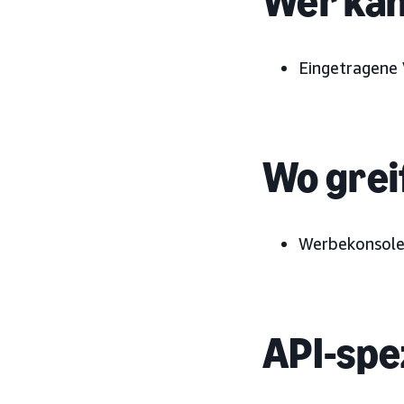
Wer kan
Eingetragene 
Wo grei
Werbekonsol
API-spe