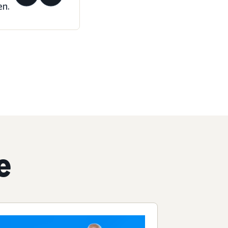
en.
e