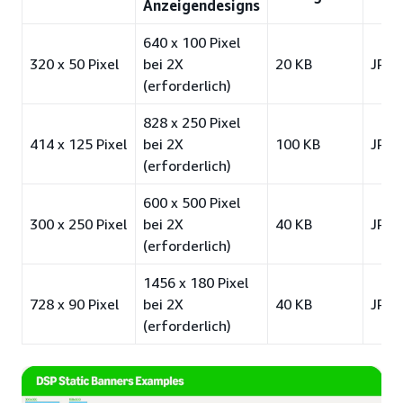
Anzeigendesigns
640 x 100 Pixel
320 x 50 Pixel
bei 2X
20 KB
JPG
(erforderlich)
828 x 250 Pixel
414 x 125 Pixel
bei 2X
100 KB
JPG
(erforderlich)
600 x 500 Pixel
300 x 250 Pixel
bei 2X
40 KB
JPG
(erforderlich)
1456 x 180 Pixel
728 x 90 Pixel
bei 2X
40 KB
JPG
(erforderlich)