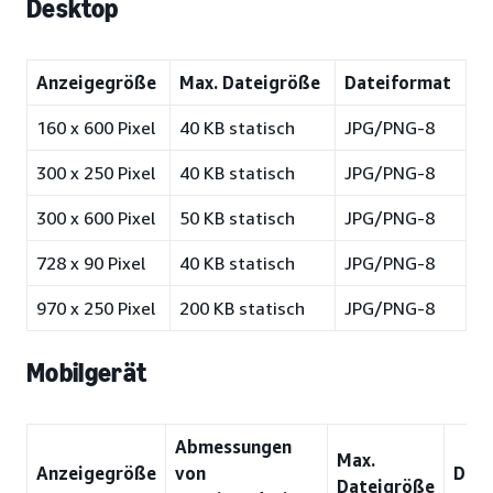
Desktop
Anzeigegröße
Max. Dateigröße
Dateiformat
160 x 600 Pixel
40 KB statisch
JPG/PNG-8
300 x 250 Pixel
40 KB statisch
JPG/PNG-8
300 x 600 Pixel
50 KB statisch
JPG/PNG-8
728 x 90 Pixel
40 KB statisch
JPG/PNG-8
970 x 250 Pixel
200 KB statisch
JPG/PNG-8
Mobilgerät
Abmessungen
Max.
Anzeigegröße
von
Date
Dateigröße