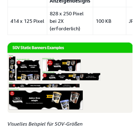
Anzeigendesigns
828 x 250 Pixel
414 x 125 Pixel
bei 2X
100 KB
JPG
(erforderlich)
Visuelles Beispiel für SOV-Größen