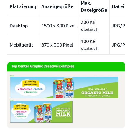
Max.
Platzierung
Anzeigegröße
Dateifo
Dateigröße
200 KB
Desktop
1500 x 300 Pixel
JPG/PNG
statisch
100 KB
Mobilgerät
870 x 300 Pixel
JPG/PNG
statisch