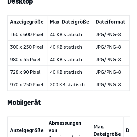
Desktop
Anzeigegröße
Max. Dateigröße
Dateiformat
160 x 600 Pixel
40 KB statisch
JPG/PNG-8
300 x 250 Pixel
40 KB statisch
JPG/PNG-8
980 x 55 Pixel
40 KB statisch
JPG/PNG-8
728 x 90 Pixel
40 KB statisch
JPG/PNG-8
970 x 250 Pixel
200 KB statisch
JPG/PNG-8
Mobilgerät
Abmessungen
Max.
Anzeigegröße
von
Date
Dateigröße