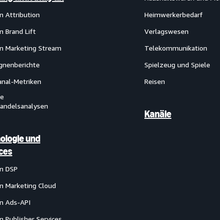
 Attribution
Heimwerkerbedarf
 Brand Lift
Verlagswesen
 Marketing Stream
Telekommunikation
nenberichte
Spielzeug und Spiele
nal-Metriken
Reisen
le
handelsanalysen
Kanäle
ologie und
ces
n DSP
 Marketing Cloud
n Ads-API
 Publisher Services