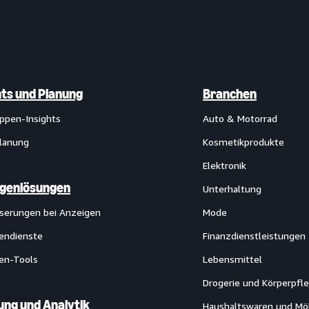
hts und Planung
Branchen
uppen-Insights
Auto & Motorrad
lanung
Kosmetikprodukte
Elektronik
igenlösungen
Unterhaltung
serungen bei Anzeigen
Mode
endienste
Finanzdienstleistungen
en-Tools
Lebensmittel
Drogerie und Körperpfl
ng und Analytik
Haushaltswaren und Mö