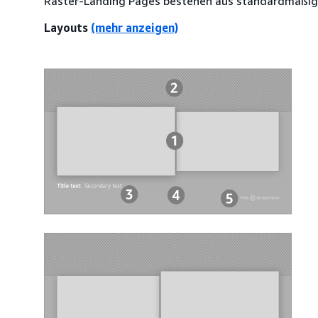
Raster-Landing Pages bestehen aus standardmäßig
Layouts
(mehr anzeigen)