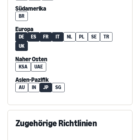
Südamerika
BR
Europa
DE
ES
FR
IT
NL
PL
SE
TR
UK
Naher Osten
KSA
UAE
Asien-Pazifik
AU
IN
JP
SG
Zugehörige Richtlinien