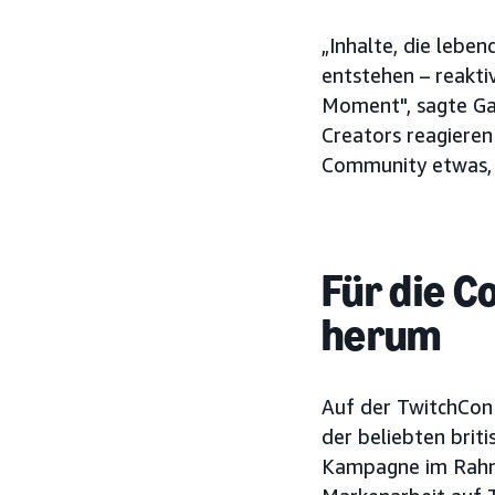
„Inhalte, die lebend
entstehen – reakti
Moment", sagte Gar
Creators reagieren
Community etwas, d
Für die C
herum
Auf der TwitchCon
der beliebten brit
Kampagne im Rahme