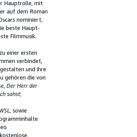
r Hauptrolle, mit
 der auf dem Roman
Oscars nominiert,
die beste Haupt-
este Filmmusik.
zu einer ersten
ammen verbindet,
 gestalten und ihre
zu gehören die von
se
,
Der Herr der
ch sahst
;
WSL
, sowie
rogramminhalte
deo
kostenlose,