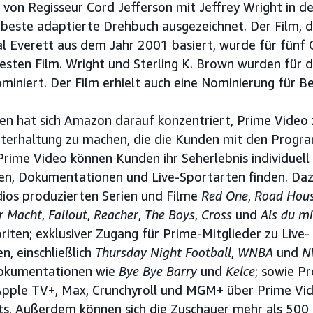
e von Regisseur Cord Jefferson mit Jeffrey Wright in de
 beste adaptierte Drehbuch ausgezeichnet. Der Film,
l Everett aus dem Jahr 2001 basiert, wurde für fünf 
esten Film. Wright und Sterling K. Brown wurden für 
miniert. Der Film erhielt auch eine Nominierung für B
ren hat sich Amazon darauf konzentriert, Prime Video 
Unterhaltung zu machen, die die Kunden mit den Progr
 Prime Video können Kunden ihr Seherlebnis individuell
rien, Dokumentationen und Live-Sportarten finden. Da
os produzierten Serien und Filme
Red One
,
Road Hou
er Macht
,
Fallout
,
Reacher
,
The Boys
,
Cross
und
Als du mi
riten; exklusiver Zugang für Prime-Mitglieder zu Live-
, einschließlich
Thursday Night Football
,
WNBA
und
N
dokumentationen wie
Bye Bye Barry
und
Kelce
; sowie P
Apple TV+, Max, Crunchyroll und MGM+ über Prime Vi
. Außerdem können sich die Zuschauer mehr als 500 