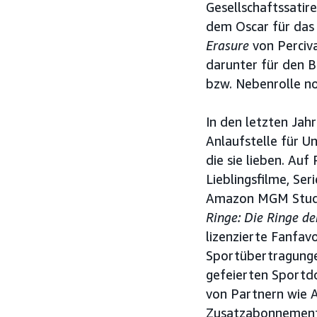
Gesellschaftssatir
dem Oscar für das
Erasure
von Perciva
darunter für den B
bzw. Nebenrolle no
In den letzten Jah
Anlaufstelle für 
die sie lieben. Auf
Lieblingsfilme, Se
Amazon MGM Studi
Ringe: Die Ringe d
lizenzierte Fanfavo
Sportübertragungen
gefeierten Sport
von Partnern wie 
Zusatzabonnements