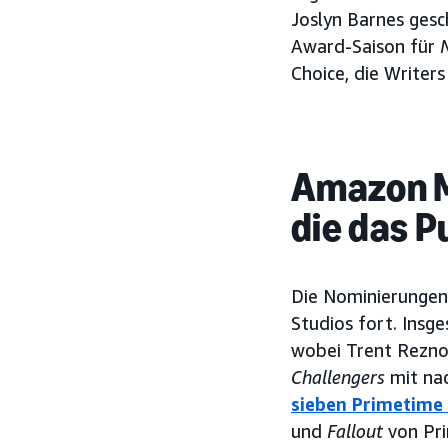
Joslyn Barnes gesc
Award-Saison für
Choice, die Writer
Amazon M
die das P
Die Nominierungen
Studios fort. Ins
wobei Trent Reznor
Challengers
mit na
sieben Primetim
und
Fallout
von Pri