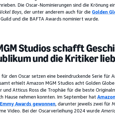
hrieben. Die Oscar-Nominierungen sind die Krönung ein
Nickel Boys
, der unter anderem auch für die
Golden Gl
s Guild und die BAFTA Awards nominiert wurde.
GM Studios schafft Geschi
ublikum und die Kritiker lie
 für den Oscar setzen eine beeindruckende Serie fü
gesamt erhielt Amazon MGM Studios acht Golden Glob
 und Atticus Ross die Trophäe für die beste Originalm
ch Hause nehmen konnten. Im September hat
Amazon
e Emmy Awards gewonnen
, darunter jeweils zwei für
M
me Video. Bei der Oscarverleihung 2024 wurde
Americ