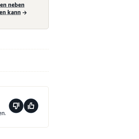
gen neben
hen kann
en.