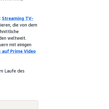
t
Streaming TV-
eren, die von dem
hnittliche
den weltweit.
ern mit einigen
5 auf Prime Video
im Laufe des