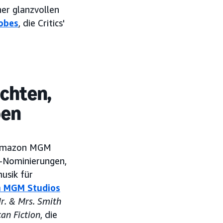
er glanzvollen
obes
, die Critics'
chten,
ben
r Amazon MGM
e-Nominierungen,
usik für
 MGM Studios
r. & Mrs. Smith
an Fiction
, die