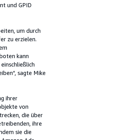
mnt und GPID
beiten, um durch
r zu erzielen.
dem
eboten kann
einschließlich
iben“, sagte Mike
g ihrer
objekte von
trecken, die über
treibenden, ihre
ndem sie die