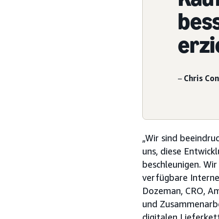
bess
erzi
–
Chris Co
„Wir sind beeindr
uns, diese Entwick
beschleunigen. Wi
verfügbare Interne
Dozeman, CRO, Ame
und Zusammenarbei
digitalen Lieferket