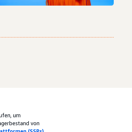
ufen, um
Lagerbestand von
attformen (SSPs)