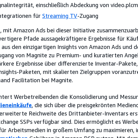
gnalintegrität, einschließlich Abdeckung von video.plc
ntegrationen für
Streaming TV
-Zugang
h, mit Amazon Ads bei dieser Initiative zusammenzuar
ertigere Pfade aussagekräftigere Ergebnisse für Käufe
 aus den einzigartigen Insights von Amazon Ads und 
ugang von Magnite zu Premium- und kuratierten Ang
rkere Ergebnisse über differenzierte Inventar-Pakete, 
ights-Paketen, mit skalierten Zielgruppen voranzutre
nd Facilitation bei Magnite.
htert Werbetreibenden die Konsolidierung und Messun
ieneinkäufe
, die sich über die preisgekrönten Medien
rweiterte Reichweite des Drittanbieter-Inventars ers
xchange SSPs verfügbar sind. Dies ermöglicht es Werbe
ür Arbeitsmedien in großem Umfang zu maximieren, i