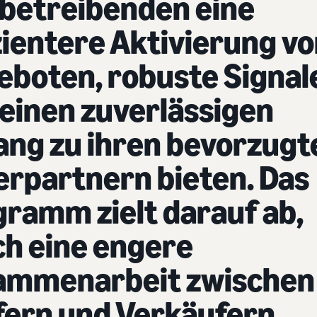
betreibenden eine
zientere Aktivierung v
boten, robuste Signal
einen zuverlässigen
ang zu ihren bevorzugt
erpartnern bieten. Das
ramm zielt darauf ab,
h eine engere
ammenarbeit zwischen
fern und Verkäufern