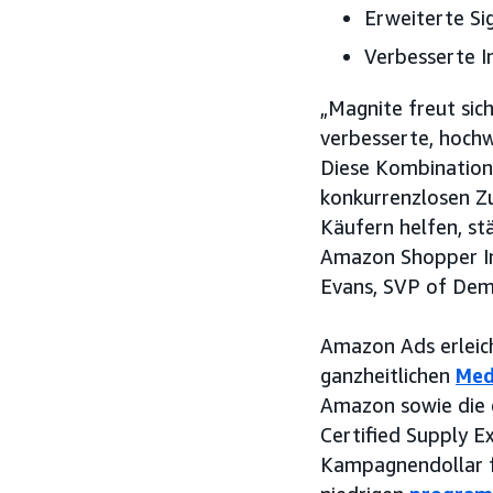
Erweiterte Si
Verbesserte I
„Magnite freut sic
verbesserte, hochw
Diese Kombination
konkurrenzlosen Z
Käufern helfen, stä
Amazon Shopper Ins
Evans, SVP of Dema
Amazon Ads erleic
ganzheitlichen
Med
Amazon sowie die e
Certified Supply E
Kampagnendollar f