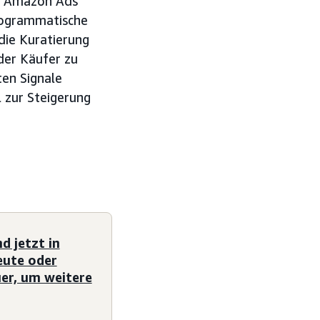
m Amazon Ads
rogrammatische
die Kuratierung
der Käufer zu
ten Signale
 zur Steigerung
d jetzt in
eute oder
er, um weitere