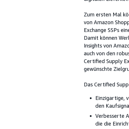
Zum ersten Mal kön
von Amazon Shopper
Exchange SSPs ein
Damit können Werb
Insights von Amaz
auch von den robus
Certified Supply E
gewünschte Zielgru
Das Certified Sup
Einzigartige,
den Kaufsign
Verbesserte A
die die Einri