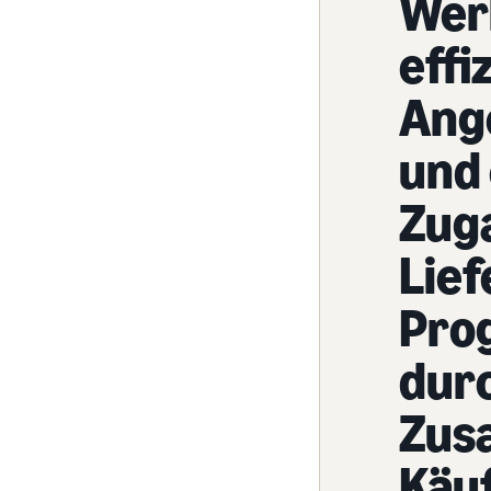
Wer
effi
Ange
und 
Zug
Lief
Prog
durc
Zus
Käu