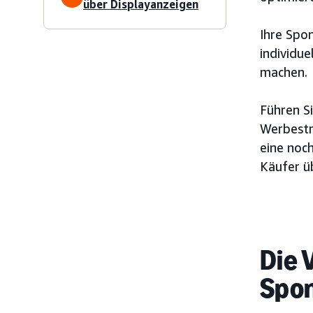
über Displayanzeigen
Ihre Spo
individu
machen.
Führen Si
Werbestr
eine noc
Käufer ü
Die 
Spon