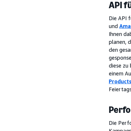
API f
Die API 
und
Ama
Ihnen da
planen, 
den gesa
gesponse
diese zu
einem Au
Product
Feiertag
Perf
Die Perf
Kampagne