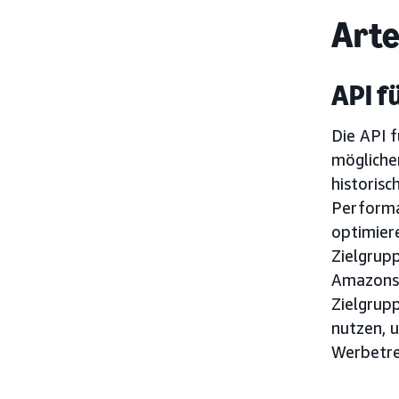
Arte
API f
Die API f
mögliche
historis
Performa
optimier
Zielgrupp
Amazons 
Zielgrup
nutzen, 
Werbetre