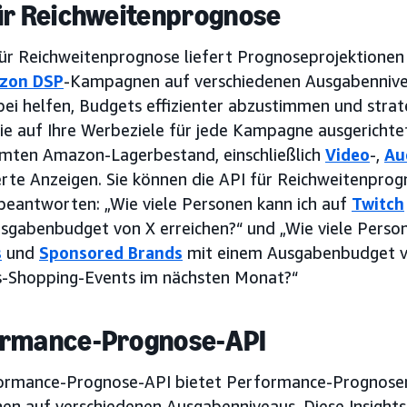
ür Reichweitenprognose
für Reichweitenprognose liefert Prognoseprojektionen
zon DSP
-Kampagnen auf verschiedenen Ausgabennivea
bei helfen, Budgets effizienter abzustimmen und stra
die auf Ihre Werbeziele für jede Kampagne ausgerichte
mten Amazon-Lagerbestand, einschließlich
Video
-,
Au
rte Anzeigen. Sie können die API für Reichweitenprog
 beantworten: „Wie viele Personen kann ich auf
Twitch
sgabenbudget von X erreichen?“ und „Wie viele Perso
s
und
Sponsored Brands
mit einem Ausgabenbudget v
s-Shopping-Events im nächsten Monat?“
ormance-Prognose-API
ormance-Prognose-API bietet Performance-Prognose
n auf verschiedenen Ausgabenniveaus. Diese Insights