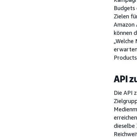
Budgets e
Zielen f
Amazon Ad
können d
„Welche 
erwarten,
Products
API z
Die API 
Zielgrupp
Medienmi
erreiche
dieselbe
Reichwei