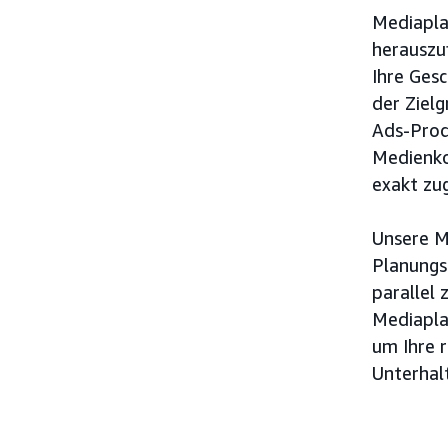
Mediapla
herauszu
Ihre Gesc
der Zielg
Ads-Produ
Medienko
exakt zu
Unsere Me
Planungs
parallel 
Mediapla
um Ihre 
Unterhal