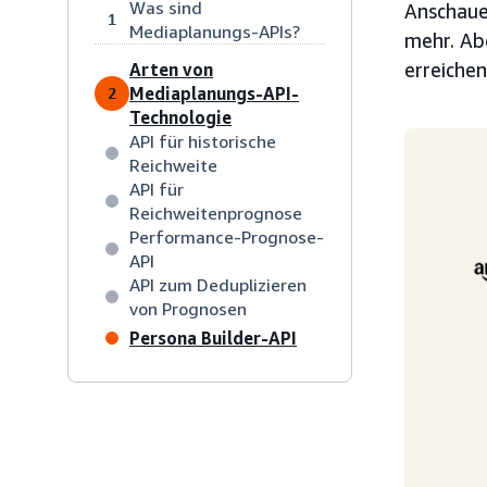
Was sind
Anschauen
1
Mediaplanungs-APIs?
mehr. Abe
erreiche
Arten von
Mediaplanungs-API-
2
Technologie
API für historische
Reichweite
API für
Reichweitenprognose
Performance-Prognose-
API
API zum Deduplizieren
von Prognosen
Persona Builder-API