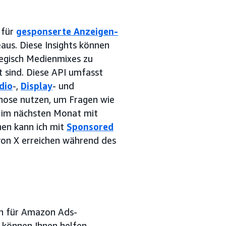
 für
gesponserte Anzeigen-
us. Diese Insights können
tegisch Medienmixes zu
t sind. Diese API umfasst
dio
-,
Display
- und
nose nutzen, um Fragen wie
im nächsten Monat mit
nen kann ich mit
Sponsored
on X erreichen während des
n für Amazon Ads-
 können Ihnen helfen,