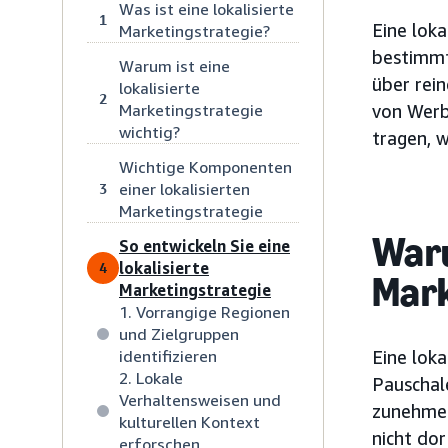
Was ist eine lokalisierte
1
Eine loka
Marketingstrategie?
bestimmt
Warum ist eine
über rei
lokalisierte
2
Marketingstrategie
von Werb
wichtig?
tragen, w
Wichtige Komponenten
einer lokalisierten
3
Marketingstrategie
Waru
So entwickeln Sie eine
lokalisierte
4
Mark
Marketingstrategie
1. Vorrangige Regionen
und Zielgruppen
identifizieren
Eine loka
2. Lokale
Pauschal
Verhaltensweisen und
zunehmend
kulturellen Kontext
nicht dor
erforschen