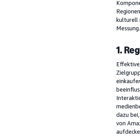
Komponen
Regionen 
kulturell
Messung.
1. Re
Effektiv
Zielgrupp
einkaufe
beeinflus
Interakt
medienbe
dazu bei,
von Amaz
aufdecke