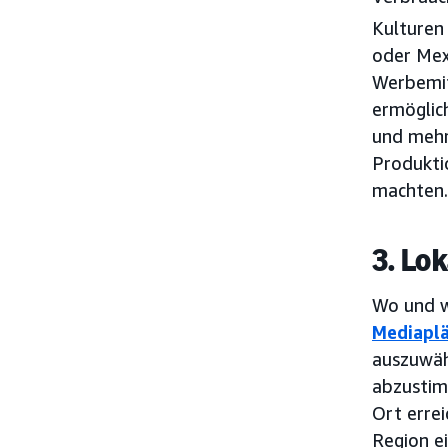
Kulturen
oder Mexi
Werbemit
ermöglic
und mehr
Produktio
machten.
3. Lo
Wo und wa
Mediapl
auszuwäh
abzustim
Ort errei
Region ei