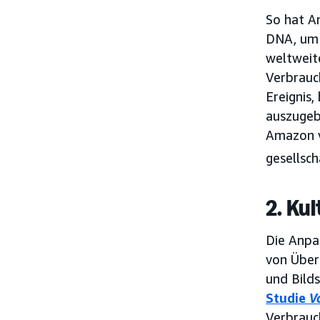
So hat A
DNA, um 
weltweit
Verbrauc
Ereignis,
auszugeb
Amazon v
gesellsch
2. Ku
Die Anpa
von Übers
und Bilds
Studie
V
Verbrauc