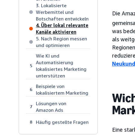
3. Lokalisierte
Werbemittel und
Die Ama
Botschaften entwickeln
gemeinsa
4. Über lokal relevante
was bedeu
Kanäle aktivieren
5. Nach Region messen
als weit
und optimieren
Regionen 
reduzier
Wie KI und
Automatisierung
Neukund
5
lokalisiertes Marketing
unterstützen
Beispiele von
6
lokalisiertem Marketing
Wich
Lösungen von
Mark
7
Amazon Ads
Häufig gestellte Fragen
8
Eine sta