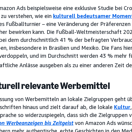
mazon Ads beispielsweise eine exklusive Studie bei Cr
zu verstehen, wie ein
kulturell bedeutsamer Momen
es Fußballturnier – eine Veränderung der Präferenzen 
her bewirken kann. Die Fußball-Weltmeisterschaft 202
 bei dem durchschnittlich 41 % der befragten Verbrauc
en, insbesondere in Brasilien und Mexiko. Die Fans hi
erdoppeln, und im Durchschnitt werden 43 % mehr fü
aftliche Anlässe ausgeben als zu einer anderen Zeit de
lturell relevante Werbemittel
ssung von Werbemitteln an lokale Zielgruppen geht ü
chriften hinaus und zielt darauf ab, die lokale
Kultur
prache so widerzuspiegeln, dass sich die Zielgruppen 
on Werbeanzeigen bis Zeitgeist
von Amazon Ads wünsch
hern mehr authentische, echte Geschichten in den Medi