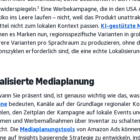
 widerspiegeln.
3
Eine Werbekampagne, die in den USA A
ko ins Leere laufen – nicht, weil das Produkt unattrakt
tel nicht zum lokalen Kontext passen.
KI-gestützte 
hen es Marken nun, regionsspezifische Varianten in g
ere Varianten pro Sprachraum zu produzieren, ohne d
nszyklen erforderlich sind, die eine echte Lokalisieru
kalisierte Mediaplanung
nn Sie präsent sind, ist genauso wichtig wie das, was 
äne
bedeuten, Kanäle auf der Grundlage regionaler 
len, den Zeitplan der Kampagne auf lokale Events und
men und Werbemaßnahmen über Inventar zu schalten, 
cht. Die
Mediaplanungstools
von Amazon Ads können 
ne auf Insights basierende Strategie zu entwickeln, in