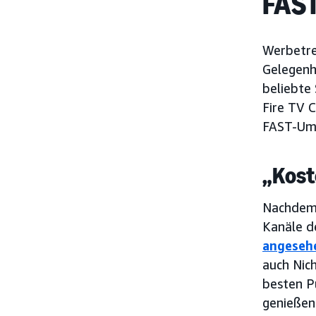
FAST
Werbetrei
Gelegenh
beliebte 
Fire TV 
FAST-Um
„Kost
Nachdem 
Kanäle d
angeseh
auch Nic
besten P
genießen