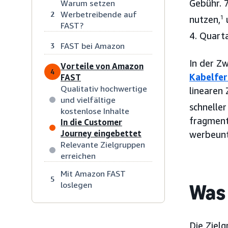
Gebühr. 
Warum setzen
Werbetreibende auf
2
nutzen,
1
FAST?
4. Quart
FAST bei Amazon
3
In der Z
Vorteile von Amazon
4
Kabelfe
FAST
Qualitativ hochwertige
linearen
und vielfältige
schnelle
kostenlose Inhalte
fragmenti
In die Customer
Journey eingebettet
werbeunt
Relevante Zielgruppen
erreichen
Mit Amazon FAST
5
loslegen
Was 
Die Ziel