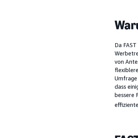
Waru
Da FAST 
Werbetre
von Ante
flexibler
Umfrage 
dass eini
bessere 
effizient