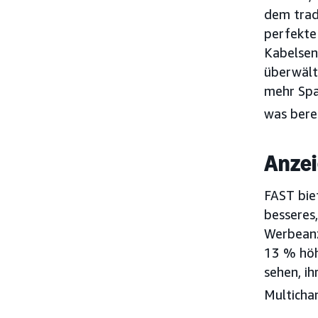
dem trad
perfekte 
Kabelsen
überwält
mehr Spa
was berei
Anzei
FAST bie
besseres,
Werbeanz
13 % höhe
sehen, i
Multicha