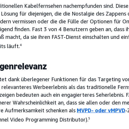
itionellen Kabelfernsehen nachempfunden sind. Diese 
Lösung für diejenigen, die die Nostalgie des Zappens 
dern vermissen oder die die Fülle der Optionen für O
igend finden. Fast 3 von 4 Benutzern geben an, dass i
ß macht, da sie ihren FAST-Dienst einschalten und ei
ts läuft.
4
genrelevanz
tet dank überlegener Funktionen für das Targeting v
 relevanteres Werbeerlebnis als das traditionelle Fer
eigen bedeuten auch ein engagierteres Seherlebnis. 
rer Wahrscheinlichkeit an, dass sie allen oder den me
hre Aufmerksamkeit schenken als
MVPD- oder vMPVD
-
nnel Video Programming Distributor).
5