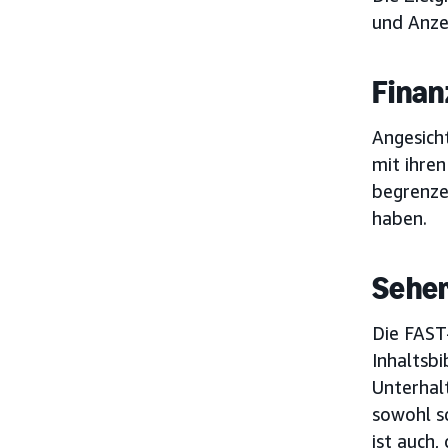
und Anze
Finan
Angesich
mit ihre
begrenze
haben.
Seher
Die FAST
Inhaltsb
Unterhal
sowohl sc
ist auch,