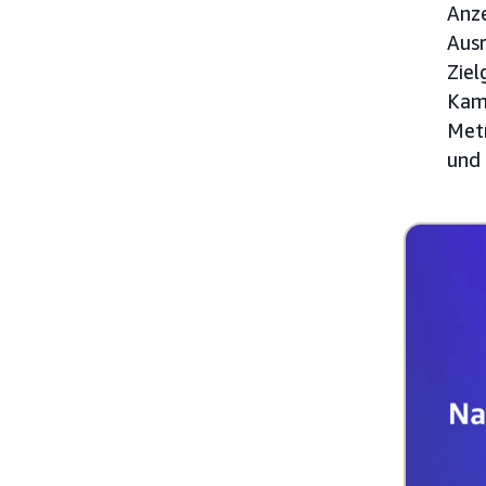
Anze
Ausr
Ziel
Kam
Metr
und 