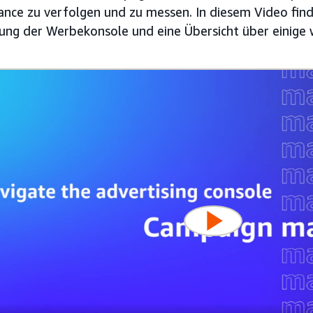
nce zu verfolgen und zu messen. In diesem Video find
ng der Werbekonsole und eine Übersicht über einige w