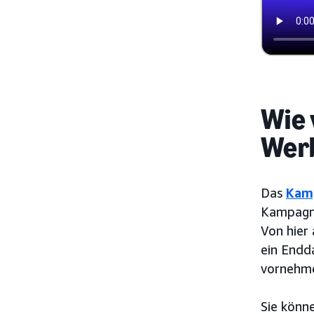
Wie 
Wer
Das
Kam
Kampagne
Von hier
ein Endd
vornehme
Sie könn