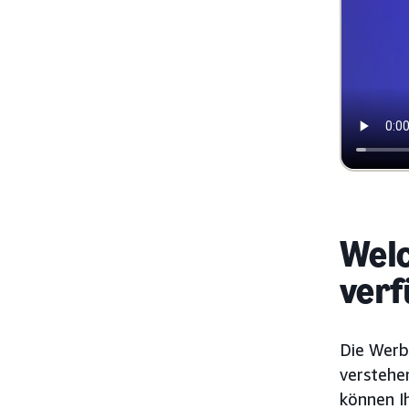
Welc
verf
Die Werb
verstehe
können Ih