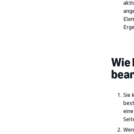
akt
ange
Elem
Erge
Wie 
bear
Sie
best
eine
Seit
Wenn