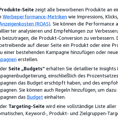
Produkte-Seite
zeigt alle beworbenen Produkte an 
en
Werbeperformance-Metriken
wie Impressions, Klick
 Anzeigenkosten (ROAS)
. Sie können die Performance
illierter analysieren und Empfehlungen zur Verbesseru
 beizutragen, die Produkt-Conversion zu verbessern.
etreibende auf dieser Seite ein Produkt oder eine 
 zu einer bestehenden Kampagne hinzufügen oder neu
pagnen
erstellen.
 der
Seite „Budgets“
erhalten Sie detaillierte Insights 
agnenbudgetierung, einschließlich des Prozentsatzes
pagnen das Budget erschöpft haben, und des empfohl
agnen. Sie können auch Regeln hinzufügen, um dazu b
pagnen das
Budget
einhalten.
 der
Targeting-Seite
wird eine vollständige Liste alle
matischen, Keyword-, Produkt- und Zielgruppen-Targe