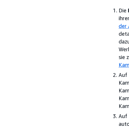
Die
ihr
der
deta
dazu
Werb
sie
Kam
Auf
Kamp
Kam
Kamp
Kam
Auf
auto