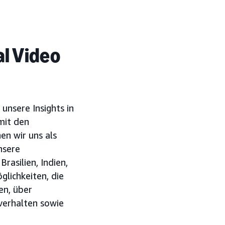
al Video
unsere Insights in
mit den
en wir uns als
nsere
asilien, Indien,
lichkeiten, die
en, über
verhalten sowie