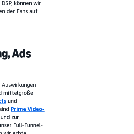
 DSP, können wir
ten der Fans auf
ng, Ads
ie Auswirkungen
nd mittelgroße
cts
und
 sind
Prime Video-
und zur
unser Full-Funnel-
m wir echte