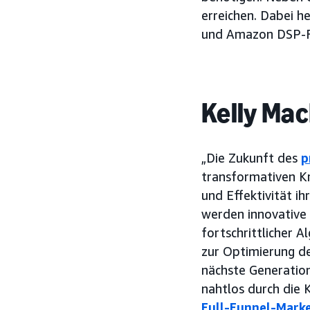
erreichen. Dabei h
und Amazon DSP-Fu
Kelly Mac
„Die Zukunft des
p
transformativen Kr
und Effektivität i
werden innovative 
fortschrittlicher A
zur Optimierung de
nächste Generatio
nahtlos durch die
Full-Funnel-Marke