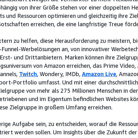
ängig von ihrer Größe stehen vor einer doppelten He
s und Ressourcen optimieren und gleichzeitig ihre Zi
Botschaften erreichen, die eine langfristige Treue förd
tern zu helfen, diese Herausforderung zu meistern, 
-Funnel-Werbelösungen an, von innovativer Werbetechn
rst- und Drittanbietern. Marken können ihre Zielgru
ungsuniversum von Amazon erreichen, das Prime Vide
hannels,
Twitch
, Wondery, IMDb,
Amazon Live
, Amazon
ort-Portfolio umfasst. Und mit einer durchschnittlic
elgruppe von mehr als 275 Millionen Menschen in den
triebenen und im Eigentum befindlichen Websites kö
ese Zielgruppe in großem Umfang erreichen.
erige Aufgabe sein, zu entscheiden, worauf die Ressou
riert werden sollen. Um Insights über die Zukunft de