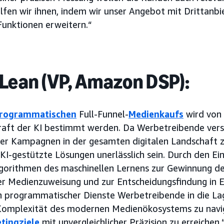
elfen wir ihnen, indem wir unser Angebot mit Drittanbi
nktionen erweitern.“
Lean (VP, Amazon DSP):
rogrammatischen
Full-Funnel-
Medienkaufs
wird von
aft der KI bestimmt werden. Da Werbetreibende versu
hrer Kampagnen in der gesamten digitalen Landschaft 
KI-gestützte Lösungen unerlässlich sein. Durch den Ei
lgorithmen des maschinellen Lernens zur Gewinnung deta
r Medienzuweisung und zur Entscheidungsfindung in Ec
n programmatischer Dienste Werbetreibende in die La
 Komplexität des modernen Medienökosystems zu navig
tingziele
mit unvergleichlicher Präzision zu erreichen.