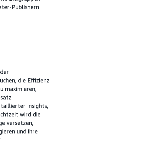
eter-Publishern
 der
chen, die Effizienz
zu maximieren,
nsatz
illierter Insights,
htzeit wird die
ge versetzen,
ieren und ihre
“