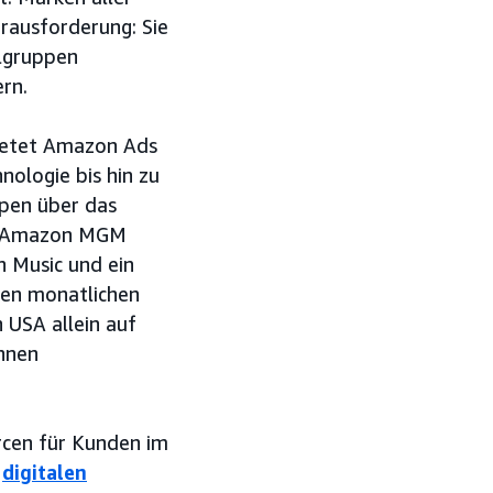
rausforderung: Sie
elgruppen
ern.
bietet Amazon Ads
ologie bis hin zu
ppen über das
o, Amazon MGM
 Music und ein
hen monatlichen
 USA allein auf
nnen
rcen für Kunden im
r
digitalen