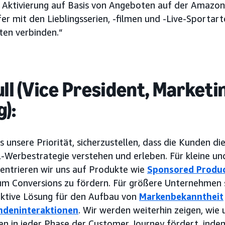
Aktivierung auf Basis von Angeboten auf der Amazon
fer mit den Lieblingsserien, -filmen und -Live-Sportar
ten verbinden.“
ull (Vice President, Marketi
):
s unsere Priorität, sicherzustellen, dass die Kunden d
l-Werbestrategie verstehen und erleben. Für kleine u
ntrieren wir uns auf Produkte wie
Sponsored Produ
 um Conversions zu fördern. Für größere Unternehmen
ektive Lösung für den Aufbau von
Markenbekanntheit
ndeninteraktionen
. Wir werden weiterhin zeigen, wie 
en in jeder Phase der Customer Journey fördert, inde