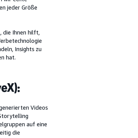
en jeder Größe
die Ihnen hilft,
Werbetechnologie
deln, Insights zu
en hat.
eX):
-generierten Videos
torytelling
elgruppen auf eine
itig die