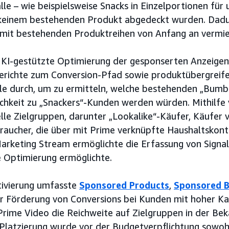
e – wie beispielsweise Snacks in Einzelportionen für
 keinem bestehenden Produkt abgedeckt wurden. Dad
mit bestehenden Produktreihen von Anfang an vermi
 KI-gestützte Optimierung der gesponserten Anzeigen
Berichte zum Conversion-Pfad sowie produktübergreif
le durch, um zu ermitteln, welche bestehenden „Bumb
chkeit zu „Snackers“-Kunden werden würden. Mithilfe
lle Zielgruppen, darunter „Lookalike“-Käufer, Käufer
raucher, die über mit Prime verknüpfte Haushaltskont
keting Stream ermöglichte die Erfassung von Signale
he Optimierung ermöglichte.
tivierung umfasste
Sponsored Products
,
Sponsored 
r Förderung von Conversions bei Kunden mit hoher Ka
rime Video die Reichweite auf Zielgruppen in der Be
Platzierung wurde vor der Budgetverpflichtung sowohl