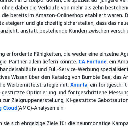
–, ohne dabei die Verkäufe von mehr als zehn bestehe
, die bereits im Amazon-Onlineshop etabliert waren. 
 steigern und gleichzeitig sicherstellen, dass das ne
r anzieht, anstatt bestehende Kunden zwischen versch
g erforderte Fähigkeiten, die weder eine einzelne Ag
gie-Partner allein liefern konnte.
CA Fortune
, ein Am
handelsabläufe und Full-Service-Werbung spezialisiert 
tives Wissen über den Katalog von Bumble Bee, das A
e Werbemittelstrategie mit.
Xnurta
, ein fortgeschr
I-gestützte Optimierung und fortgeschrittene Messung s
 zur Zielgruppenerstellung, KI-gestützte Gebotsauto
g Cloud
(AMC)-Analysen ein.
sie sich ehrgeizige Ziele für die neunmonatige Kampag