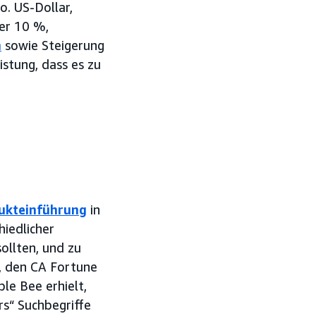
o. US-Dollar,
er 10 %,
n
sowie Steigerung
istung, dass es zu
ukteinführung
in
iedlicher
ollten, und zu
k, den CA Fortune
le Bee erhielt,
rs“ Suchbegriffe