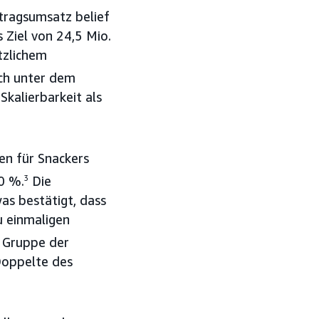
ftragsumsatz belief
 Ziel von 24,5 Mio.
tzlichem
ch unter dem
Skalierbarkeit als
en für Snackers
0 %.
3
Die
as bestätigt, dass
 einmaligen
n Gruppe der
Doppelte des