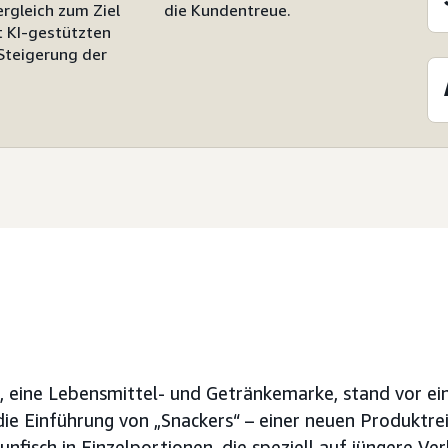
ergleich zum Ziel
die Kundentreue.
t KI-gestützten
Steigerung der
 eine Lebensmittel- und Getränkemarke, stand vor e
ie Einführung von „Snackers“ – einer neuen Produktre
nfisch in Einzelportionen, die speziell auf jüngere Ve