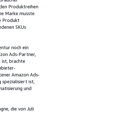
nden Produktreihen
Die Marke musste
ue Produkt
iedenen SKUs
entur noch ein
azon Ads-Partner,
ist, brachte
nbieter-
ittener Amazon Ads-
pezialisiert ist,
matisierung und
ne, die von Juli