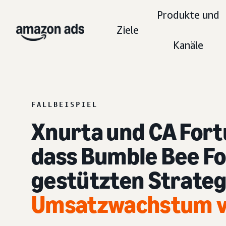
Produkte und
Ziele
Kanäle
FALLBEISPIEL
Xnurta und CA Fort
dass Bumble Bee Foo
gestützten Strateg
Umsatzwachstum v