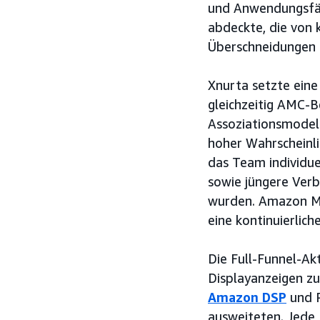
und Anwendungsfäll
abdeckte, die von
Überschneidungen 
Xnurta setzte eine
gleichzeitig AMC-
Assoziationsmodel
hoher Wahrscheinli
das Team individue
sowie jüngere Verb
wurden. Amazon Mar
eine kontinuierlic
Die Full-Funnel-Ak
Displayanzeigen zu
Amazon DSP
und P
ausweiteten. Jede 