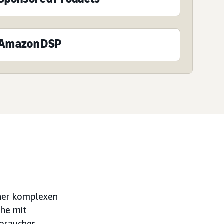
Amazon DSP
iner komplexen
ihe mit
rbraucher