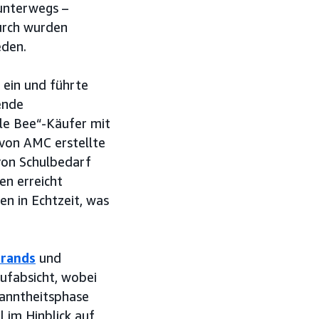
 unterwegs –
urch wurden
eden.
 ein und führte
ende
le Bee“-Käufer mit
 von AMC erstellte
 von Schulbedarf
en erreicht
n in Echtzeit, was
Brands
und
ufabsicht, wobei
kanntheitsphase
 im Hinblick auf