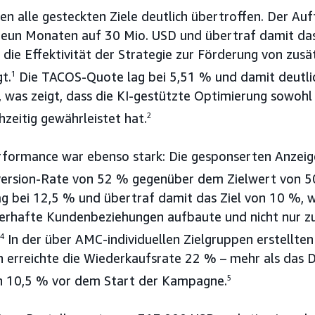
en alle gesteckten Ziele deutlich übertroffen. Der Au
 neun Monaten auf 30 Mio. USD und übertraf damit das
ie Effektivität der Strategie zur Förderung von zusä
t.
1
Die TACOS-Quote lag bei 5,51 % und damit deutli
 was zeigt, dass die KI-gestützte Optimierung sowohl 
chzeitig gewährleistet hat.
2
rformance war ebenso stark: Die gesponserten Anzeig
nversion-Rate von 52 % gegenüber dem Zielwert von 5
g bei 12,5 % und übertraf damit das Ziel von 10 %, w
rhafte Kundenbeziehungen aufbaute und nicht nur zu
4
In der über AMC-individuellen Zielgruppen erstellte
erreichte die Wiederkaufsrate 22 % – mehr als das 
 10,5 % vor dem Start der Kampagne.
5