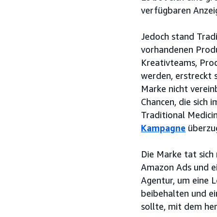
verfügbaren Anzei
Jedoch stand Tradi
vorhandenen Produk
Kreativteams, Pro
werden, erstreckt 
Marke nicht verein
Chancen, die sich 
Traditional Medici
Kampagne
überzug
Die Marke tat sic
Amazon Ads und ein
Agentur, um eine L
beibehalten und ei
sollte, mit dem h