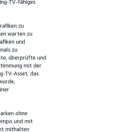
ming-TV-fähiges
rafiken zu
rcen warten zu
afiken und
nals zu
te, überprüfte und
nstimmung mit der
ng-TV-Asset, das
wurde,
iner
 Marken ohne
Tempo und mit
ht mithalten