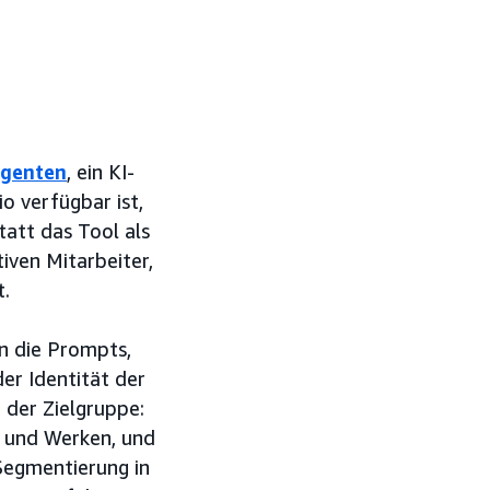
Agenten
, ein KI-
o verfügbar ist,
tatt das Tool als
iven Mitarbeiter,
t.
en die Prompts,
der Identität der
 der Zielgruppe:
m und Werken, und
Segmentierung in