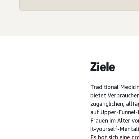
Ziele
Traditional Medici
bietet Verbrauchern
zugänglichen, allt
auf Upper-Funnel-K
Frauen im Alter vo
it-yourself-Mental
Es bot sich eine g