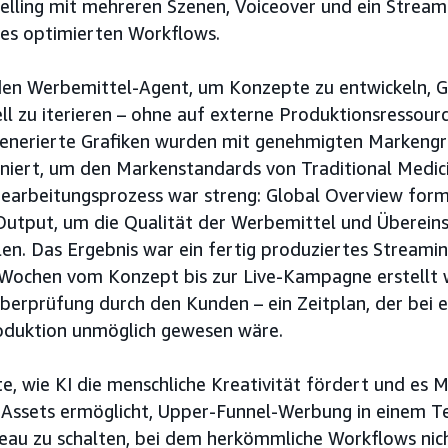
ytelling mit mehreren Szenen, Voiceover und ein Strea
nes optimierten Workflows.
en Werbemittel-Agent, um Konzepte zu entwickeln, G
ell zu iterieren – ohne auf externe Produktionsressou
generierte Grafiken wurden mit genehmigten Markengr
niert, um den Markenstandards von Traditional Medici
Bearbeitungsprozess war streng: Global Overview form
 Output, um die Qualität der Werbemittel und Überei
len. Das Ergebnis war ein fertig produziertes Streami
i Wochen vom Konzept bis zur Live-Kampagne erstellt 
Überprüfung durch den Kunden – ein Zeitplan, der bei e
duktion unmöglich gewesen wäre.
te, wie KI die menschliche Kreativität fördert und es
Assets ermöglicht, Upper-Funnel-Werbung in einem 
eau zu schalten, bei dem herkömmliche Workflows nic