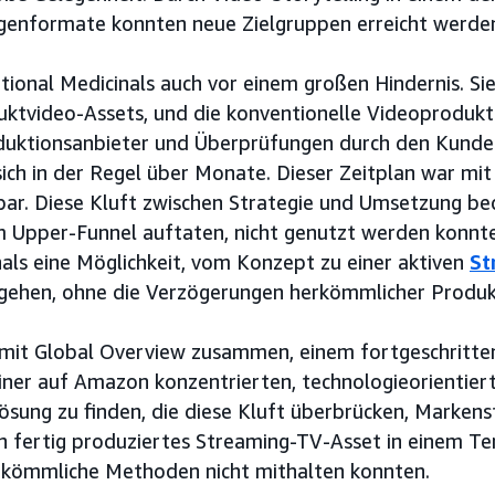
genformate konnten neue Zielgruppen erreicht werde
tional Medicinals auch vor einem großen Hindernis. Si
tvideo-Assets, und die konventionelle Videoprodukti
duktionsanbieter und Überprüfungen durch den Kunde
sich in der Regel über Monate. Dieser Zeitplan war mit
bar. Diese Kluft zwischen Strategie und Umsetzung be
im Upper-Funnel auftaten, nicht genutzt werden konnt
nals eine Möglichkeit, vom Konzept zu einer aktiven
St
ehen, ohne die Verzögerungen herkömmlicher Produk
h mit Global Overview zusammen, einem fortgeschritte
er auf Amazon konzentrierten, technologieorientiert
ösung zu finden, die diese Kluft überbrücken, Marken
n fertig produziertes Streaming-TV-Asset in einem Te
erkömmliche Methoden nicht mithalten konnten.