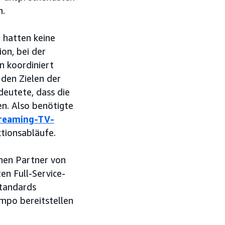
n.
e hatten keine
on, bei der
n koordiniert
 den Zielen der
deutete, dass die
en. Also benötigte
reaming-TV-
tionsabläufe.
nen Partner von
en Full-Service-
standards
mpo bereitstellen