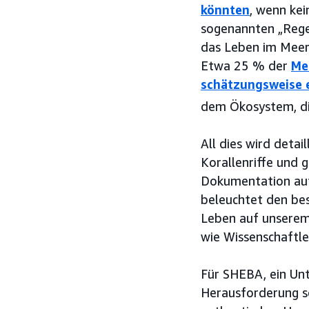
könnten
, wenn ke
sogenannten „Rege
das Leben im Meer
Etwa 25 % der
Me
schätzungsweise e
dem Ökosystem, die
All dies wird deta
Korallenriffe und g
Dokumentation a
beleuchtet den bes
Leben auf unserem
wie Wissenschaftle
Für SHEBA, ein Unt
Herausforderung so