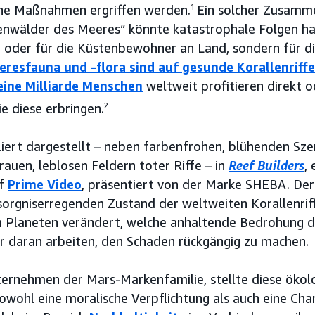
ine Maßnahmen ergriffen werden.
1
Ein solcher Zusamm
nwälder des Meeres“ könnte katastrophale Folgen hab
 oder für die Küstenbewohner an Land, sondern für di
eresfauna und -flora sind auf gesunde Korallenriff
ine Milliarde Menschen
weltweit profitieren direkt o
 diese erbringen.
2
illiert dargestellt – neben farbenfrohen, blühenden Sz
rauen, leblosen Feldern toter Riffe – in
Reef Builders
,
uf
Prime Video
, präsentiert von der Marke SHEBA. De
orgniserregenden Zustand der weltweiten Korallenriff
 Planeten verändert, welche anhaltende Bedrohung 
r daran arbeiten, den Schaden rückgängig zu machen.
ernehmen der Mars-Markenfamilie, stellte diese ökol
wohl eine moralische Verpflichtung als auch eine Cha