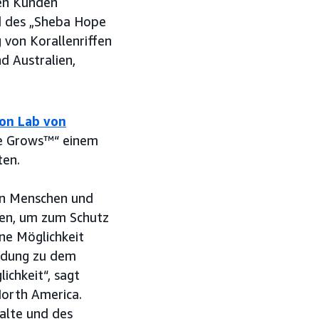
ren Kunden
d des „Sheba Hope
von Korallenriffen
d Australien,
ion Lab von
e Grows™“ einem
ten.
den Menschen und
den, um zum Schutz
ine Möglichkeit
indung zu dem
chkeit“, sagt
North America.
alte und des