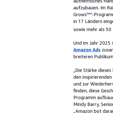
authentisches Han
aufzubauen. Im Ra
Grows™“-Programms
in 17 Ländern eing
sowie mehr als 50 
Und im Jahr 2025 
Amazon Ads
zusam
breiteren Publikum
„Die Stärke dieses
den inspirierenden
und zur Wiederhers
finden, diese Gesc
Programm aufbauen
Mindy Barry, Senio
„Amazon bot darauf