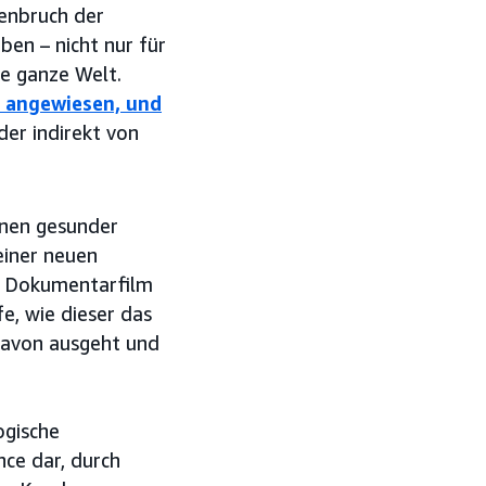
enbruch der
en – nicht nur für
e ganze Welt.
e angewiesen, und
der indirekt von
enen gesunder
 einer neuen
r Dokumentarfilm
e, wie dieser das
davon ausgeht und
ogische
nce dar, durch