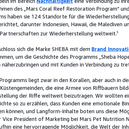
deln im Bereich
Nachhaltigkeit
eine Verbindung zu ih
hmen des „Mars Coral Reef Restoration Program“ un
 haben sie 124 Standorte für die Wiederherstellung 
erichtet, darunter Indonesien, Hawaii, die Malediven un
Partnerschaften zur Wiederherstellung weltweit.
3
schloss sich die Marke SHEBA mit dem
Brand Innovat
men, um die Geschichte des Programms „Sheba Hop
 näherzubringen und mit Kunden in Verbindung zu tre
 Programms liegt zwar in den Korallen, aber auch in 
 Küstengemeinden, die eine Armee von Riffbauern bil
tellung der Riffe weltweit beizutragen. Wir wollten e
hichte so zu erzählen, dass Kunden eine emotionale B
 können, und Langform-Inhalte boten uns diese Mögli
r Vice President of Marketing bei Mars Pet Nutrition 
hin eine hervorragende Möglichkeit, die Welt der Inh