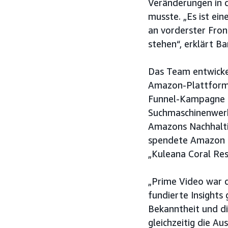
Veränderungen in d
musste. „Es ist ei
an vorderster Fron
stehen“, erklärt Ba
Das Team entwicke
Amazon-Plattform m
Funnel-Kampagne d
Suchmaschinenwerb
Amazons Nachhalti
spendete Amazon f
„Kuleana Coral Res
„Prime Video war d
fundierte Insight
Bekanntheit und d
gleichzeitig die A