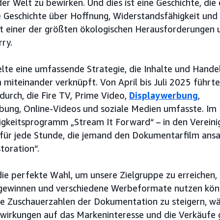
er Welt zu bewirken. Und dies ist eine Geschichte, die
ne Geschichte über Hoffnung, Widerstandsfähigkeit und
t einer der größten ökologischen Herausforderungen u
rry.
lte eine umfassende Strategie, die Inhalte und Hande
iteinander verknüpft. Von April bis Juli 2025 führten
urch, die Fire TV, Prime Video,
Displaywerbung
,
ung, Online-Videos und soziale Medien umfasste. Im 
gkeitsprogramm „Stream It Forward“ – in den Vereini
ür jede Stunde, die jemand den Dokumentarfilm ansa
toration“.
ie perfekte Wahl, um unsere Zielgruppe zu erreichen, 
s gewinnen und verschiedene Werbeformate nutzen kön
ie Zuschauerzahlen der Dokumentation zu steigern, w
uswirkungen auf das Markeninteresse und die Verkäuf