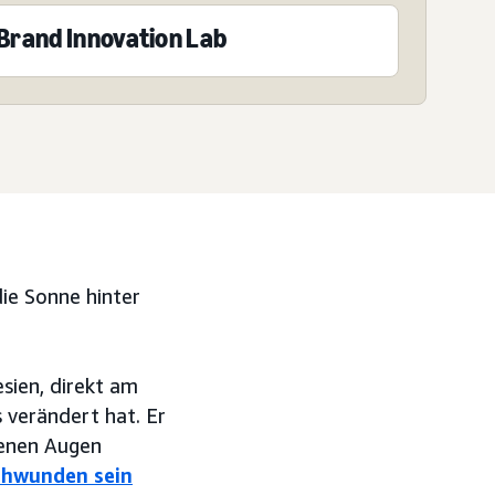
Brand Innovation Lab
ie Sonne hinter
sien, direkt am
s verändert hat. Er
genen Augen
schwunden sein