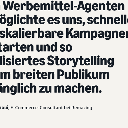
 Werbemittel-Agenten
glichte es uns, schnel
 skalierbare Kampagne
tarten und so
lisiertes Storytelling
em breiten Publikum
nglich zu machen.
aoui
, E-Commerce-Consultant bei Remazing