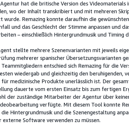
e Agentur hat die britische Version des Videomaterials
n, wo der Inhalt transkribiert und mit mehreren Skri
zt wurde. Remazing konnte daraufhin die gewünschte
nfall und das Geschlecht der Stimme anpassen und d
rbeiten – einschließlich Hintergrundmusik und Timing d
ent stellte mehrere Szenenvarianten mit jeweils eige
rüfung mehrerer spanischer Übersetzungsvarianten g
 Teammitgliedern entschied sich Remazing für die Vers
esten wiedergab und gleichzeitig den beruhigenden, 
r für medizinische Produkte unerlässlich ist. Der gesa
lung dauerte vom ersten Einsatz bis zum fertigen Er
hl der zuständige Mitarbeiter der Agentur über keiner
Videobearbeitung verfügte. Mit diesem Tool konnte Re
, die Hintergrundmusik und die Szenengestaltung anpa
r externe Software verwenden zu müssen.