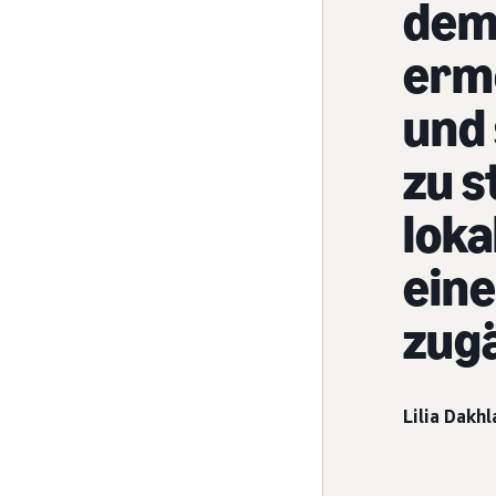
dem
ermö
und
zu s
loka
ein
zugä
Lilia Dakhl