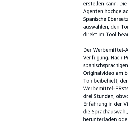
erstellen kann. Di
Agenten hochgelade
Spanische überset
auswählen, den To
direkt im Tool bea
Der Werbemittel-Ag
Verfügung. Nach P
spanischsprachigen
Originalvideo am b
Ton beibehielt, de
Werbemittel-ERstel
drei Stunden, obwo
Erfahrung in der 
die Sprachauswahl
herunterladen ode