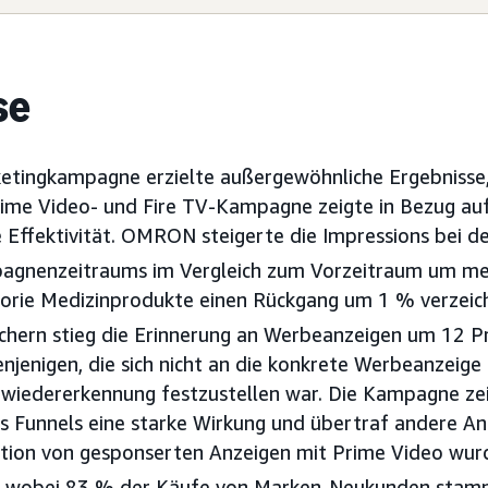
se
ketingkampagne erzielte außergewöhnliche Ergebnisse,
rime Video- und Fire TV-Kampagne zeigte in Bezug au
 Effektivität. OMRON steigerte die Impressions bei 
gnenzeitraums im Vergleich zum Vorzeitraum um me
orie Medizinprodukte einen Rückgang um 1 % verzeich
uchern stieg die Erinnerung an Werbeanzeigen um 12 
enjenigen, die sich nicht an die konkrete Werbeanzeige
nwiedererkennung festzustellen war. Die Kampagne ze
s Funnels eine starke Wirkung und übertraf andere Ans
tion von gesponserten Anzeigen mit Prime Video wur
t, wobei 83 % der Käufe von Marken-Neukunden stam