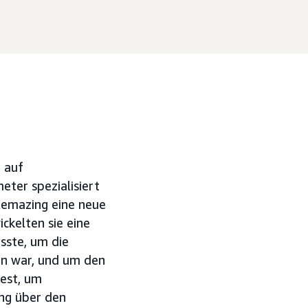
h auf
ter spezialisiert
emazing eine neue
kelten sie eine
sste, um die
en war, und um den
Test, um
ng über den