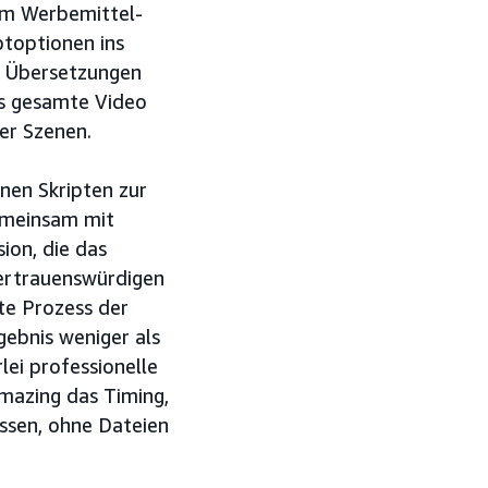
 im Werbemittel-
ptoptionen ins
n Übersetzungen
as gesamte Video
er Szenen.
nen Skripten zur
emeinsam mit
ion, die das
vertrauenswürdigen
mte Prozess der
gebnis weniger als
lei professionelle
mazing das Timing,
ssen, ohne Dateien