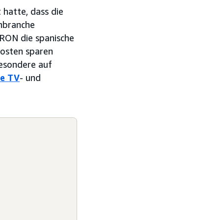
hatte, dass die
nbranche
MRON die spanische
Kosten sparen
esondere auf
re TV
- und