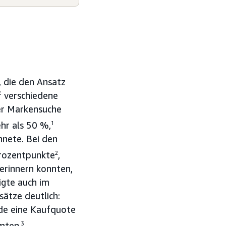
 die den Ansatz
f verschiedene
der Markensuche
hr als 50 %,
1
nete. Bei den
Prozentpunkte
2
,
 erinnern konnten,
igte auch im
ätze deutlich:
de eine Kaufquote
mten.
3