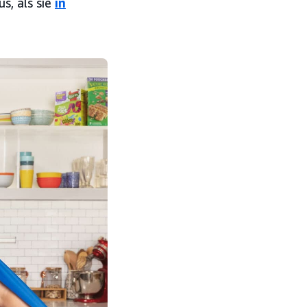
s, als sie
in