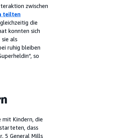
teraktion zwischen
 teilten
leichzeitig die
hat konnten sich
sie als
bei ruhig bleiben
Superheldin“, so
rn
 mit Kindern, die
starteten, dass
r. 5 General Mills