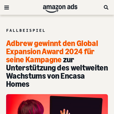
FALLBEISPIEL
Adbrew gewinnt den Global
Expansion Award 2024 für
seine Kampagne
zur
Unterstützung des weltweiten
Wachstums von Encasa
Homes