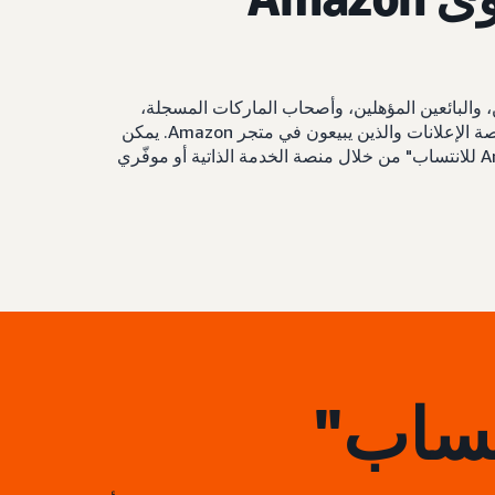
جميع المورِّدين، والبائعين المؤهلين، وأصحاب الماركات المسجلة،
ومؤلفي Kindle Direct Publishing (KDP) الذين هم جزء من منصة الإعلانات والذين يبيعون في متجر Amazon. يمكن
للبائعين والمورّدين المؤهلين الوصول إلى قياس أثر "رؤى Amazon للانتساب" من خلال منصة الخدمة الذاتية أو موفّري