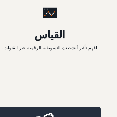
القياس
افهم تأثير أنشطتك التسويقية الرقمية عبر القنوات.