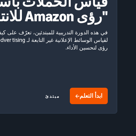
قياس الحملات باس
"رؤى Amazon للانتساب"
في هذه الدورة التدريبية للمبتدئين، تعرّف على كي
رؤى لتحسين الأداء.
ابدأ التعلم
مبتدئ