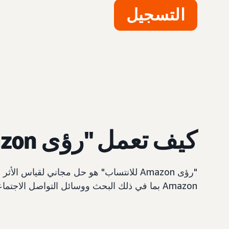
التسجيل
كيف تعمل "رؤى Amazon للانتساب"؟
Amazon بما في ذلك البحث ووسائل التواصل الاجتماعي وإعلانات العرض والفيديو والبريد الإلكتروني وحملات الشركات التابعة/المؤثرين وما إلى ذلك.