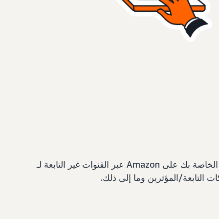
"رؤى Amazon للانتساب" هو حل مجاني لقياس الأثر والإعلان والتحليلات يوفر رؤية على تأثير إستراتيجيات التسويق الخاصة بك على Amazon عبر القنوات غير التابعة لـ