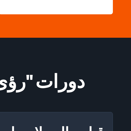
دورات "رؤى Amazon للانتساب" التدري