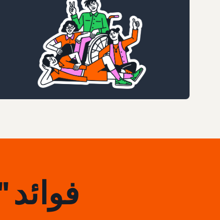
فوائد "رؤى mazon