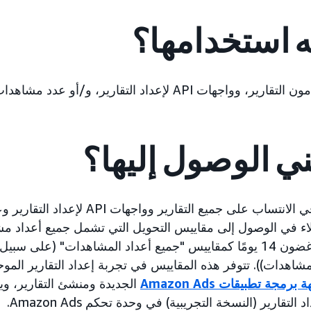
ه استخدامها؟
A لإعداد التقارير، و/أو عدد مشاهدات وحدة التحكم.
ني الوصول إليها؟
سينعكس هذا التغيير في الانتساب على جميع التق
اء في الوصول إلى مقاييس التحويل التي تشمل جميع أعداد مش
للحملات المؤهلة في غضون 14 يومًا كمقاييس "جميع أعداد المشاهدات" (على
برمجة تطبيقات Amazon Ads
الجديدة ومنشئ التقارير، وي
تقارير (النسخة التجريبية) في وحدة تحكم Amazon Ads.