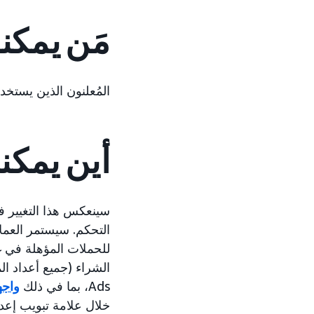
مَن يمكن
المُعلنون الذين يستخدمون التقارير، وواجهات PI
أين يمكن
التحكم. سيستمر العمل
Ads، بما في ذلك
واجهة 
خلال علامة تبويب إعداد ال