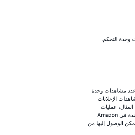
ارير وواجهات API لإعداد التقارير وعدد مشاهدات وحدة
اهدات الإعلانات
 سبيل المثال، عمليات
الشراء (جميع أعداد المشاهدات)). تتوفر هذه المقاييس في تجربة إعداد التقارير الموحدة في Amazon
مكن الوصول إليها من