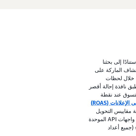
انتساب اللمسة الأخيرة المحسن بإشارات التسوق في 1 يناير 2026، استنادًا إلى بحثنا
ج على لحظات اكتشاف الماركة على
 خلال لحظات
بق نافذة إحالة أقصر
تسوق عند نقطة
لإعلانات (ROAS)
ية مقاييس التحويل
التي تشمل جميع مشاهدات الإعلانات للحملات المؤهلة في غضون 14 يومًا من خلال واجهات API الموحدة
ء (جميع أعداد