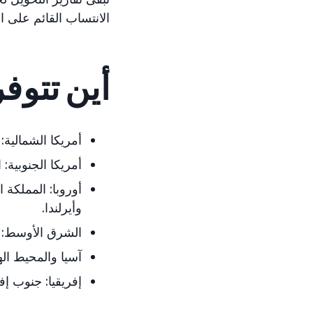
الانتساب القائم على ا
أين تتوفر
أمريكا الشمالية:
أمريكا الجنوبية: 
أوروبا: المملكة ا
وأيرلندا.
الشرق الأوسط: ا
آسيا والمحيط الها
إفريقيا: جنوب إفر