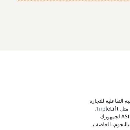
التصميمات الإبداعية التفاعلية للتجارة
الإلكترونية (REC) للترويج لمنتجاتهم على المستلزمات الأصلية التابعة لطرف خارجي، مثل TripleLift.
للبدء، ما عليك سوى إضافة أرقام ASIN لمنتجاتك. سيتم تحسين REC لاختيار أفضل ASIN لجمهورك
لنجوم، الخاصة بـ