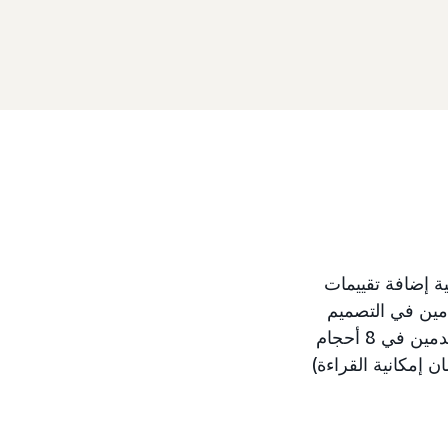
ية إضافة تقييمات
مين في التصميم
الإبداعي من خلال توفير كل من محتوى تقييم العملاء والرابط. تتوفر تقييمات المستخدمين في 8 أحجام
ة (غير متوفرة بمقاس 245x250 أو 350s420 أو 650×130 لضمان إمكانية القراءة)