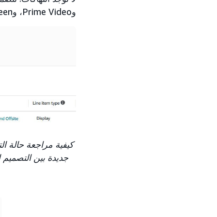
وPrime Video، وAlexa Homescreen، وFireTV، والكمبيوتر اللوحي Fire، وIMdB، و
كيفية مراجعة حالة الت
جديدة بين التصميم ا