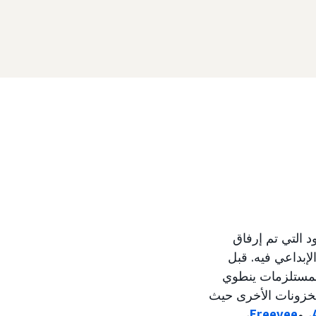
ادًا إلى إعدادات البنود التي تم إرفاق
لإبداعي فيه. قبل
المستلزمات ينطوي
لمخزونات الأخرى حيث
، و
Freevee
،