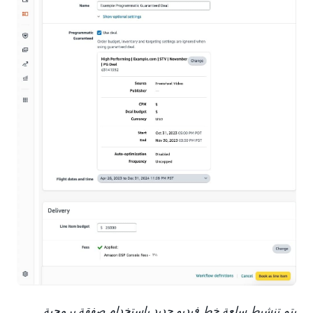
يتم تنشيط سلعة خط فيديو جديد باستخدام صفقة برمجية