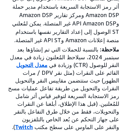
أثر رمز الاستجابة السريعة باستخدام مدير حملة
Amazon DSP ومركز تقارير Amazon DSP
وAPI Amazon DSP غير المتصلة. يمكن لمُعلني
ST الوصول إلى إعداد التقارير نفسها باستخدام
منصة إعلانات Amazon وAPI ST غير المتصلة.
ملاحظة:
بالنسبة للحملات التي تم إنشاؤها بعد
سبتمبر 2024، سيلاحظ المُعلنون زيادة في معدل
النقر للوصول (CTR) وزيادة في
معدل التحويل
القائم على النقرات (مثل نقر DPV / مرات
الظهور) حيث ستتضمن مقاييس النقر والتحويل
النقرات والتحويل من طريقة تفاعل عمليات مسح
رمز الاستجابة السريعة لتوفير قياس أثر شامل
للمُعلنين. (قبل هذا الإطلاق، أبلغنا عن النقرات
والتحويلات، فقط من خلال طرق التفاعل بالنقر
على جهاز التحكم عن بُعد الخاص بالتلفزيون
والنقر على الماوس على سطح مكتب
Twitch
).