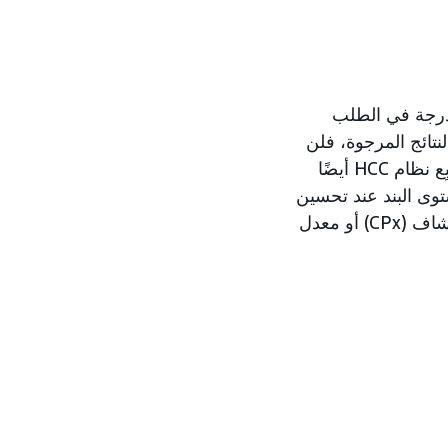
لمدرجة في الطلب
لنتائج المرجوة، فلن
تكون الميزانية مرتبطة بهذا البند ويمكن نقلها ديناميكيًا إلى بنود أخرى قابلة للتوسع. يتّبِع نظام HCC أيضًا
وى البند عند تحسين
و معدل