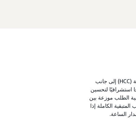
نحن بصدد إطلاق نظام جديد لتحسين الميزانية يُعرف باسم التحكم الهرمي في الحملة (HCC) إلى جانب
للبند الذي سيحل محل ميزانية البند في منصة الإعلانات. تتبع HCC نهجًا استشرافيًا لتحسين
ار في الوقت الفعلي. مع HCC، لم تعد ميزانية الطلب موزعة بين
المتبقية الكاملة إذا
مدار الساعة.