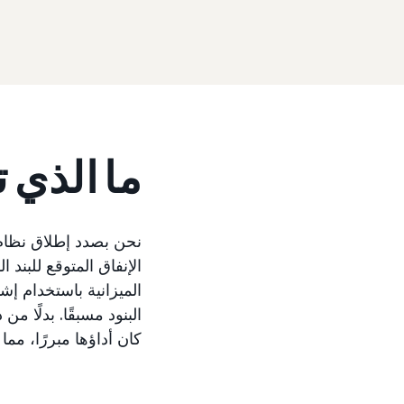
ما الذي 
البنود مسبقًا. بدلًا م
كان أداؤها مبررًا، مما 