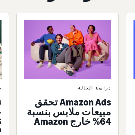
دراسة الحالة
د
Amazon Ads تحقق
مبيعات ملابس بنسبة
ع
64% خارج Amazon
P