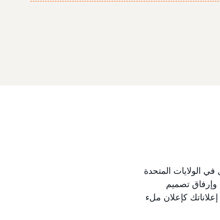
 نوع عنصر تطبيق AAP للهاتف المحمول في الولايات المتحدة
يد إمداد الكمبيوتر اللوحي Fire في الحملة، وإرفاق تصميم
Am بنوع العنصر، سيتم عرض إعلاناتك كإعلان ملء