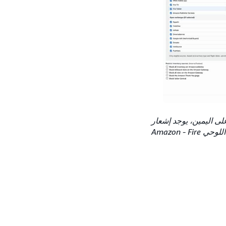
د/تحديد الكمبيوتر اللوحي Fire كمصدر إمداد. على اليمين، يوجد إشعار
منبثق لإبلاغ المُعلنين بأنه يجب عليهم استخدام قالب تصميم إعلانات الفيديو الإبداعية للكمبيوتر اللوحي Fire‏ - Amazon