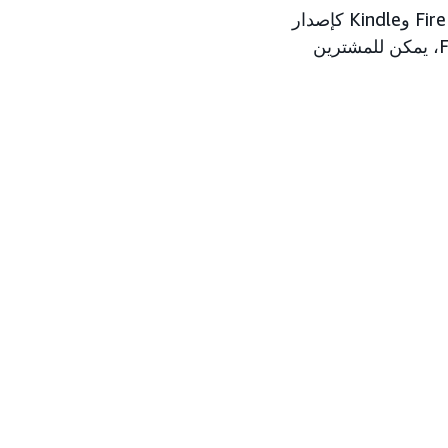
كان الكمبيوتر اللوحي Fire متاحًا لمُعلني ADSP-SS على نوع عنصر الكمبيوتر اللوحي Fire وKindle كإصدار
تجريبي. باستخدام تطبيق AAP للهاتف المحمول مع تحديد إمداد الكمبيوتر اللوحي Fire، يمكن للمشترين