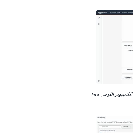
في نوع عنصر تطبيق AAP للهاتف المحمول، يمكن لمُعلني ADSP-SS الآن العثور على مخزون الكمبيوتر اللوحي Fire