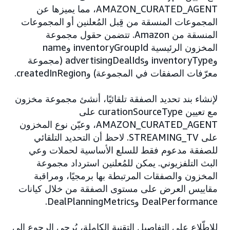
AMAZON_CURATED_AGENT، مما يميزها عن
المجموعات المنسقة من قِبل المُعلنين أو المجموعات
المنسقة من Amazon. تتضمن حقول مجموعة
المخزون الرئيسية inventoryGroupId وname
وinventoryType وadvertisingDealIds (مجموعة
معرّفات الصفقات في المجموعة) وcreatedInRegion.
لإنشاء بند تحديد الصفقة تلقائيًا، أنشئ مجموعة مخزون
مع تعيين curationSourceType على
AMAZON_CURATED_AGENT، وعيّن نوع المخزون
على STREAMING_TV. لاحظ أن التحديد التلقائي
للصفقة مدعوم فقط للسلع الأساسية لحملات وعي
البث التلفزيوني. يمكن للمُعلنين استرداد مجموعة
المخزون والصفقات المرتبطة بها برمجيًا، ومراقبة
مقاييس العرض على مستوى الصفقة من خلال كيانات
DealPerformance وDealPlanningMetrics.
للاطّلاع على التفاصيل التقنية الكاملة، يُرجى الرجوع إلى