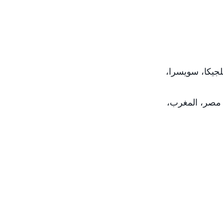
جيكا، سويسرا،
 مصر، المغرب،