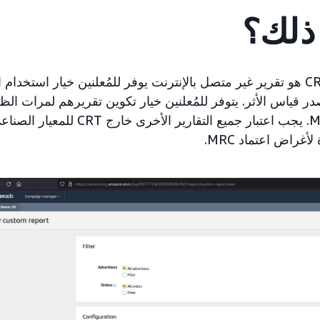
 ذلك؟
إن المعيار الصناعي CRT هو تقرير غير متصل بالإنترنت يوفر للمُعلنين خيار است
در قياس الأثر. يتوفر للمُعلنين خيار تكوين تقريرهم لمرات الظه
بتعريف بدء عرض MRC. يجب اعتبار جميع التقا
أغراض اعتماد MRC.