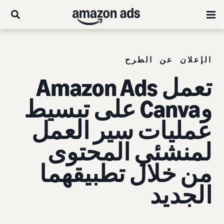
الإعلان عن الطرح
تعمل Amazon Ads
وCanva على تبسيط
عمليات سير العمل
لمنشئي المحتوى
من خلال تطبيقهما
الجديد