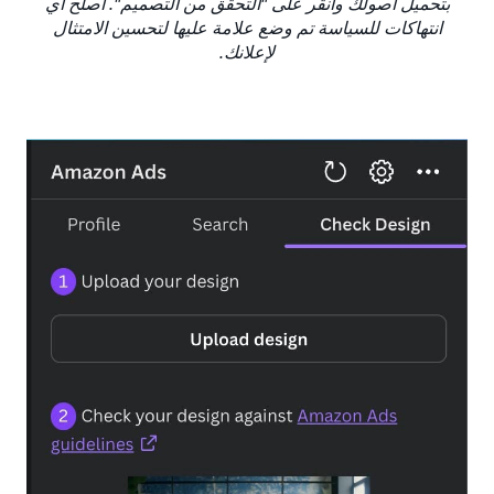
بتحميل أصولك وانقر على "التحقق من التصميم". أصلح أي
انتهاكات للسياسة تم وضع علامة عليها لتحسين الامتثال
لإعلانك.