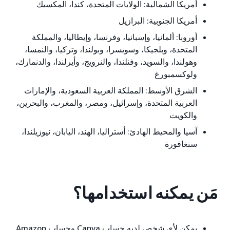
أمريكا الشمالية:
الولايات المتحدة، كندا، المكسيك
أمريكا الجنوبية:
البرازيل
أوروبا:
ألمانيا، وإسبانيا، وفرنسا، وإيطاليا، والمملكة
المتحدة، وبلجيكا، وسويسرا، وبولندا، وتركيا، والنمسا،
وهولندا، والسويد، وفنلندا، والنرويج، وأيرلندا، والدنمارك،
ولوكسمبورغ
الشرق الأوسط:
المملكة العربية السعودية، والإمارات
العربية المتحدة، وإسرائيل، ومصر، والمغرب، والبحرين،
والكويت
آسيا والمحيط الهادئ:
أستراليا، الهند، اليابان، نيوزيلندا،
سنغافورة
مَن يمكنه استخدامها؟
يمكن لأي شخص لديه حساب Canva وحساب Amazon