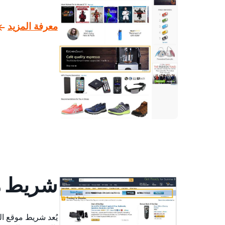
معرفة المزيد
شريط مو
يُعد شريط موقع ال