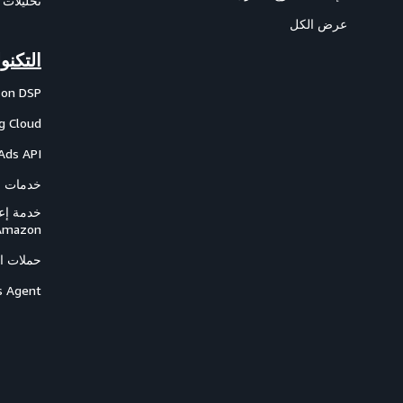
تحليلات 
عرض الكل
التكنو
on DSP
g Cloud
Ads API
خدمات النا
خدمة إعل
Amazon
حملات الم
s Agent