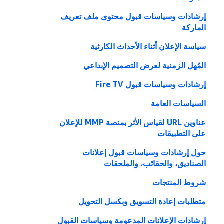
إرشادات وسياسات قبول محتوى ملف تعريف
الماركة
سياسة الإعلان أثناء الأحداث الكارثية
المُهل الزمنية لعرض التصميم الإبداعي
إرشادات وسياسات قبول Fire TV
السياسات العامة
عناوين URL لقياس الأثر بمنصة MMP للإعلان
على التطبيقات
حول إرشادات وسياسات قبول إعلانات
الصناديق، والحقائب، والملحقات
شروط المنتجات
متطلبات إعادة التسويق وبكسل التحويل
إرشادات الإعلانات المدعومة وسياسات القبول