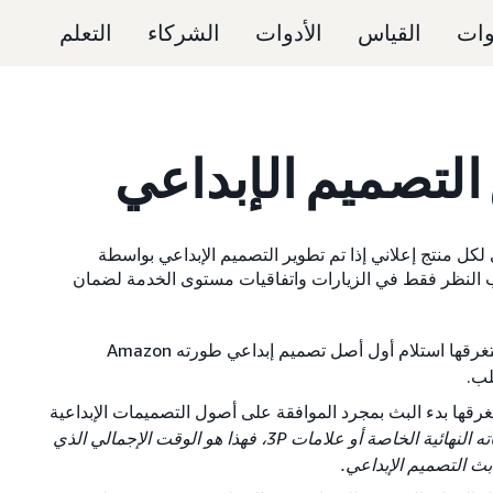
وات
القياس
الأدوات
الشركاء
التعلم
التصميم الإبداعي
لكل منتج إعلاني إذا تم تطوير التصميم الإبداعي بواسطة
لن، يجب النظر فقط في الزيارات واتفاقيات مستوى الخدمة لضمان
هو عدد أيام العمل التي سيستغرقها استلام أول أصل تصميم إبداعي طورته Amazon
لب.
غرقها بدء البث بمجرد الموافقة على أصول التصميمات الإبداعية
إذا كان المُعلن يقدم ملفاته النهائية الخاصة أو علامات 3P، فهذا هو الوقت الإجمالي الذي