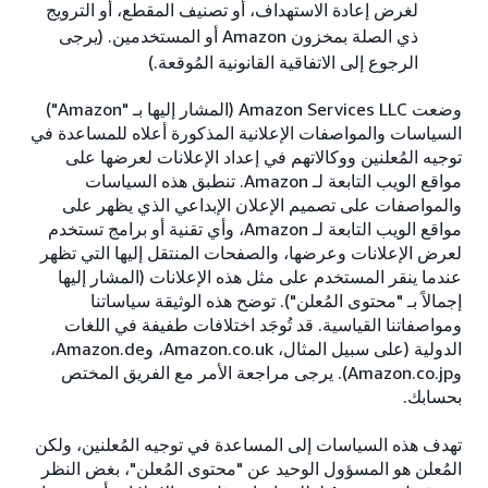
لغرض إعادة الاستهداف، أو تصنيف المقطع، أو الترويج
ذي الصلة بمخزون Amazon أو المستخدمين. (يرجى
الرجوع إلى الاتفاقية القانونية المُوقعة.)
وضعت Amazon Services LLC (المشار إليها بـ "Amazon")
السياسات والمواصفات الإعلانية المذكورة أعلاه للمساعدة في
توجيه المُعلنين ووكالاتهم في إعداد الإعلانات لعرضها على
مواقع الويب التابعة لـ Amazon. تنطبق هذه السياسات
والمواصفات على تصميم الإعلان الإبداعي الذي يظهر على
مواقع الويب التابعة لـ Amazon، وأي تقنية أو برامج تستخدم
لعرض الإعلانات وعرضها، والصفحات المنتقل إليها التي تظهر
عندما ينقر المستخدم على مثل هذه الإعلانات (المشار إليها
إجمالاً بـ "محتوى المُعلن"). توضح هذه الوثيقة سياساتنا
ومواصفاتنا القياسية. قد تُوجَد اختلافات طفيفة في اللغات
الدولية (على سبيل المثال، Amazon.co.uk، وAmazon.de،
وAmazon.co.jp). يرجى مراجعة الأمر مع الفريق المختص
بحسابك.
تهدف هذه السياسات إلى المساعدة في توجيه المُعلنين، ولكن
المُعلن هو المسؤول الوحيد عن "محتوى المُعلن"، بغض النظر