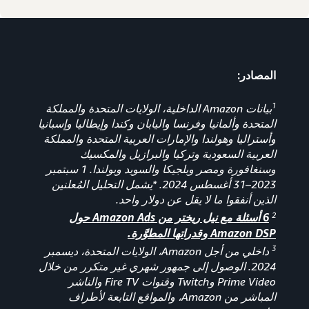
المصادر:
1
بيانات Amazon الداخلية، الولايات المتحدة والمملكة
المتحدة وألمانيا وفرنسا واليابان وكندا وإيطاليا وإسبانيا
وأستراليا وهولندا والإمارات العربية المتحدة والمملكة
العربية السعودية وتركيا والبرازيل والمكسيك
وسنغافورة ومصر وبلجيكا والسويد وبولندا. 1 سبتمبر
2023
–
31 أغسطس 2024. *يشمل التحليل المُعلنين
الذين أنفقوا ما لا يقل عن دولار واحد.
2
6 أسئلة مع نيل ريختر من Amazon Ads حول
Amazon DSP وقدراتها المطوَّرة.
3
داخلي من أجل Amazon، الولايات المتحدة، ديسمبر
2024. الوصول إلى جمهور شهري غير متكرر من خلال
Prime Video وTwitch وقنوات Fire TV والناشر
المباشر من Amazon، والمواقع التابعة لأطراف