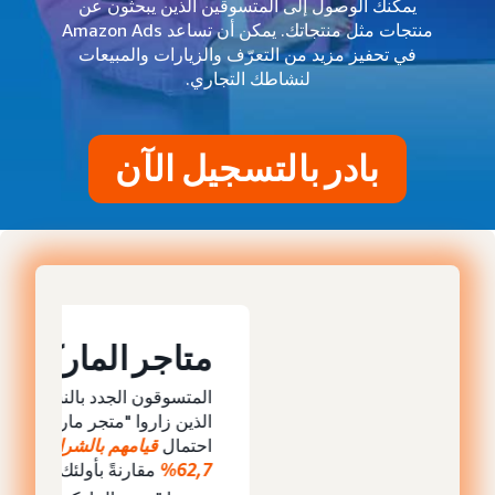
يمكنك الوصول إلى المتسوقين الذين يبحثون عن
منتجات مثل منتجاتك. يمكن أن تساعد Amazon Ads
في تحفيز مزيد من التعرّف والزيارات والمبيعات
لنشاطك التجاري.
بادر بالتسجيل الآن
متاجر الماركات
المتسوقون الجدد بالنسبة للماركة
الذين زاروا "متجر ماركة" كان
احتمال
قيامهم بالشراء أعلى بنسبة
62,7%
مقارنةً بأولئك الذين لم
4