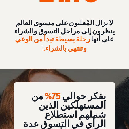
لا يزال المُعلنون على مستوى العالم
ينظرون إلى مراحل التسوق والشراء
على أنها
رحلة بسيطة تبدأ من الوعي
وتنتهي بالشراء
.
*
يفكر حوالي
75%
من
المستهلكين الذين
شملهم استطلاع
الرأي في التسوق عدة