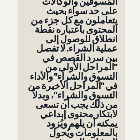
المُسوقين والوكالات
على حد سواء بحيث
يتعاملون مع كل جزء من
المحتوى باعتباره نقطة
انطلاق للوصول إلى
عملية الشراء. لا تفصل
بين سرد القصص في
"المراحل الأولى من
التسوق والشراء" والأداء
في "المراحل الأخيرة من
التسوق والشراء"، وبدلاً
من ذلك يجب أن تسعى
لابتكار محتوى إبداعي
يمكنه أن يلهم ويُزود
بالمعلومات ويُحول