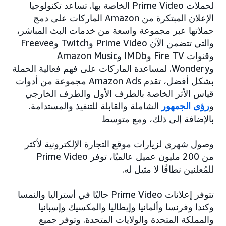
لحملات Prime Video الخاصة بها. تساعد تكنولوجيا
الإعلان المبتكرة من Amazon الماركات على دمج
حملاتها عبر مجموعة واسعة من خدمات البث المباشر،
والتي تتضمن الآن Prime Video وTwitch وFreevee
وقنوات Fire TV وIMDb وAmazon Music
وWondery. لمساعدة الماركات على فهم فعالية الحملة
بشكل أفضل، تقدم Amazon Ads مجموعة من أدوات
قياس الأثر الخاصة بالطرف الأول والطرف الخارجي
و
رؤى الجمهور
الشاملة والقابلة للتنفيذ والمستدامة.
بالإضافة إلى ذلك، ومع متوسط
وصول شهري لزيارات موقع التجارة الإلكترونية لأكثر
من 200 مليون عميل عالميًا، توفر Prime Video
للمُعلنين نطاقًا لا مثيل له.
تتوفر إعلانات Prime Video حاليًا في أستراليا والنمسا
وكندا وفرنسا وألمانيا وإيطاليا والمكسيك وإسبانيا
والمملكة المتحدة والولايات المتحدة. وتوفر جميع