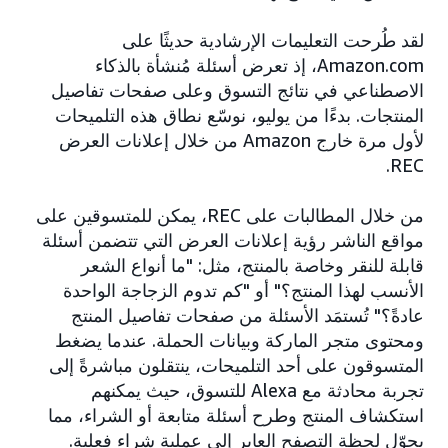
لقد طُرحت التعليمات الإرشادية حديثًا على
Amazon.com، إذ تعرض أسئلة مُنشأة بالذكاء
الاصطناعي في نتائج التسوق وعلى صفحات تفاصيل
المنتجات. بدءًا من يوليو، نوسّع نطاق هذه التلميحات
لأول مرة خارج Amazon من خلال إعلانات العرض
REC.
من خلال المطالبات على REC، يمكن للمتسوقين على
مواقع الناشر رؤية إعلانات العرض التي تتضمن أسئلة
قابلة للنقر وخاصة بالمنتج، مثل: "ما أنواع الشعر
الأنسب لهذا المنتج؟" أو "كم تدوم الزجاجة الواحدة
عادةً؟" تُستمَد الأسئلة من صفحات تفاصيل المنتج
ومحتوى متجر الماركة وبيانات الحملة. عندما يضغط
المتسوقون على أحد التلميحات، ينتقلون مباشرةً إلى
تجربة محادثة مع Alexa للتسوق، حيث يمكنهم
استكشاف المنتج وطرح أسئلة متابعة أو الشراء، مما
يحوّل لحظة التصفح العابر إلى عملية شراء فعلية.