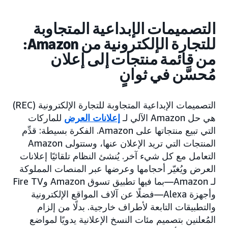
التصميمات الإبداعية المتجاوبة
للتجارة الإلكترونية من Amazon:
من قائمة منتجات إلى إعلان
مُحسَّن في ثوانٍ
التصميمات الإبداعية المتجاوبة للتجارة الإلكترونية (REC)
هي حل Amazon الآلي لـ
إعلانات العرض
للماركات
التي تبيع منتجاتها على Amazon. الفكرة بسيطة: قدِّم
المنتجات التي تريد الإعلان عنها، وستتولى Amazon
التعامل مع كل شيء آخر. يُنشئ النظام تلقائيًا إعلانات
العرض ويُغيّر أحجامها وعرضها عبر المنصات المملوكة
لـ Amazon—بما فيها تطبيق تسوق Amazon وFire TV
وأجهزة Alexa—فضلًا عن آلاف المواقع الإلكترونية
والتطبيقات التابعة لأطراف خارجية. بدلًا من إلزام
المُعلنين بتصميم مئات النسخ الإعلانية يدويًا لمواضع