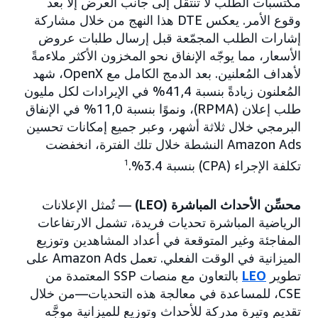
مكتسبات الطلب لا تنتقل إلى جانب العرض إلا بعد
وقوع الأمر. يعكس DTE هذا النهج من خلال مشاركة
إشارات الطلب المجمّعة قبل إرسال طلبات عروض
الأسعار، مما يوجّه الإنفاق نحو المخزون الأكثر ملاءمةً
لأهداف المُعلنين. بعد الدمج الكامل مع OpenX، شهد
المُعلنون زيادةً بنسبة 41,4% في الإيرادات لكل مليون
طلب إعلان (RPMA)، ونموًا بنسبة 11,0% في الإنفاق
البرمجي خلال ثلاثة أشهر، وعبر جميع إمكانات تحسين
Amazon Ads النشطة خلال تلك الفترة، انخفضت
تكلفة الإجراء (CPA) بنسبة 3.4%.
1
محسِّن الأحداث المباشرة (LEO)
— تُمثل الإعلانات
الرياضية المباشرة تحديات فريدة، تشمل الارتفاعات
المفاجئة وغير المتوقعة في أعداد المشاهدين وتوزيع
الميزانية في الوقت الفعلي. تعمل Amazon Ads على
تطوير
LEO
بالتعاون مع منصات SSP المعتمدة من
CSE، للمساعدة في معالجة هذه التحديات—من خلال
تقديم وتيرة مدركة للأحداث وتوزيع للميزانية موجَّه