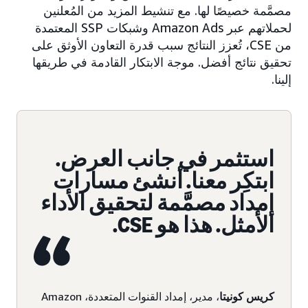
مصمَّمة خصيصًا لها. مع تنشيط المزيد من المُعلنين
لحملاتهم عبر Amazon Ads وشبكات SSP المعتمدة
من CSE، تُعزز النتائج سبب قدرة التعاون الأوثق على
تحقيق نتائج أفضل. موجة الابتكار القادمة في طريقها
إلينا.
استثمر في جانب العرض.
ابتكِر معنا. أنشئ مسارات
إمداد مصمَّمة لتحقيق الأداء
الأمثل. هذا هو CSE.
كريس كونيتا
، مدير، إمداد القنوات المتعددة، Amazon