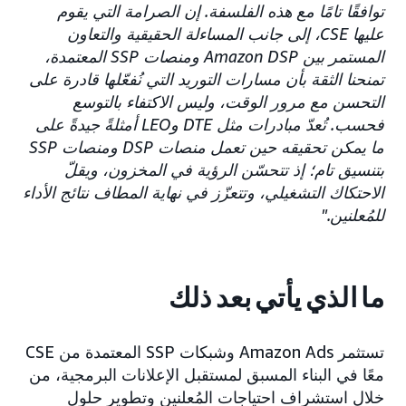
توافقًا تامًا مع هذه الفلسفة. إن الصرامة التي يقوم
عليها CSE، إلى جانب المساءلة الحقيقية والتعاون
المستمر بين Amazon DSP ومنصات SSP المعتمدة،
تمنحنا الثقة بأن مسارات التوريد التي نُفعّلها قادرة على
التحسن مع مرور الوقت، وليس الاكتفاء بالتوسع
فحسب. تُعدّ مبادرات مثل DTE وLEO أمثلةً جيدةً على
ما يمكن تحقيقه حين تعمل منصات DSP ومنصات SSP
بتنسيق تام؛ إذ تتحسّن الرؤية في المخزون، ويقلّ
الاحتكاك التشغيلي، وتتعزّز في نهاية المطاف نتائج الأداء
للمُعلنين."
ما الذي يأتي بعد ذلك
تستثمر Amazon Ads وشبكات SSP المعتمدة من CSE
معًا في البناء المسبق لمستقبل الإعلانات البرمجية، من
خلال استشراف احتياجات المُعلنين وتطوير حلول