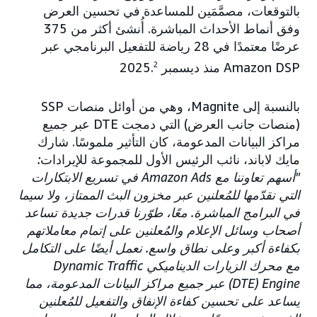
بالتوقعات، مصمَّمَين للمساعدة في تحسين العرض
وفق أنماط الأحداث المباشرة. أُنشئ أكثر من 375
عرضًا معتمدًا في 28 رياضة للتفعيل البرنامجي عبر
Amazon DSP منذ ديسمبر 2025.
2
بالنسبة إلى Magnite، وهي من أوائل منصات SSP
(منصات جانب العرض) التي دمجت DTE عبر جميع
مراكز البيانات المدعومة، كان التأثير ملموسًا. شارك
مايك لاباند، نائب الرئيس الأول للمجموعة للإيرادات
:
"أسهم تعاوننا مع Amazon Ads في تسريع الابتكارات
التي نقدّمها للمُعلنين عبر مخزون البث الممتاز، ولا سيما
في البرامج المباشرة. معًا، طوّرنا قدرات جديدة تساعد
أصحاب وسائل الإعلام والمُعلنين على إتمام معاملاتهم
بكفاءة أكبر وعلى نطاق واسع. نعمل أيضًا على التكامل
مع محرك الزيارات الديناميكي Dynamic Traffic
Engine ‏(DTE) عبر جميع مراكز البيانات المدعومة، مما
يساعد على تحسين كفاءة الإنفاق والتفعيل للمُعلنين