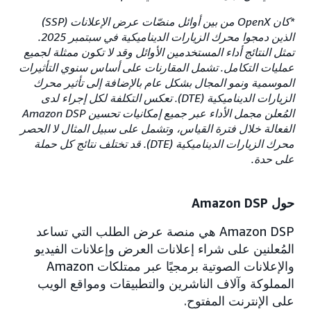
*كان OpenX من بين أوائل منصّات عرض الإعلانات (SSP)
الذين دمجوا محرك الزيارات الديناميكية في سبتمبر 2025.
تمثل النتائج أداء المستخدمين الأوائل وقد لا تكون ممثلة لجميع
عمليات التكامل. تشمل المقارنات على أساس سنوي التأثيرات
الموسمية ونمو المجال بشكل عام بالإضافة إلى تأثير محرك
الزيارات الديناميكية (DTE). تعكس التكلفة لكل إجراء لدى
المُعلن مجمل الأداء عبر جميع إمكانيات تحسين Amazon DSP
الفعالة خلال فترة القياس، وتشمل على سبيل المثال لا الحصر
محرك الزيارات الديناميكية (DTE). قد تختلف نتائج كل حملة
على حدة.
حول Amazon DSP
Amazon DSP هي منصة عرض الطلب التي تساعد
المُعلنين على شراء إعلانات العرض وإعلانات الفيديو
والإعلانات الصوتية برمجيًا عبر ممتلكات Amazon
المملوكة وآلاف الناشرين والتطبيقات ومواقع الويب
على الإنترنت المفتوح.