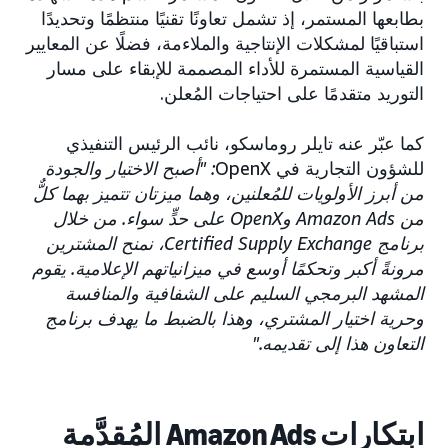
بطابعها المستمر، إذ تشمل تعاونًا تقنيًا منتظمًا وتحديدًا
استباقيًا لمشكلات الإنتاجية والملاءمة، فضلًا عن المعايير
القياسية المستمرة للأداء المصممة للإبقاء على مسار
التوريد متقدمًا على احتياجات المُعلن.
كما عبّر عنه تايلر روماسكو، نائب الرئيس التنفيذي
للشؤون التجارية في OpenX
: "أصبح الاختيار والجودة
من أبرز الأولويات للمُعلنين، وهما ميزتان تتميز بهما كلٌّ
من Amazon Ads وOpenX على حدٍّ سواء. من خلال
برنامج Certified Supply Exchange، نمنح المشترين
مرونةً أكبر وتحكمًا أوسع في ميزانياتهم الإعلامية. يقوم
المشهد البرمجي السليم على الشفافية والمنافسة
وحرية اختيار المشتري، وهذا بالضبط ما يهدف برنامج
التعاون هذا إلى تقديمه."
ابتكارات Amazon Ads المُقدَّمة