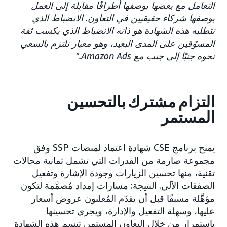
التعامل مع بعضها بوصفها أطرافًا مقابِلة إلى العمل
بوصفها شركاء حقيقيين في التعاون. الانضباط الذي
تتطلبه هذه الشهادة هو ذاته الانضباط الذي يكسب ثقة
المسوّقين على المدى البعيد، وهو معيار نلتزم بالسعي
نحوه جنبًا إلى جنب مع Amazon Ads."
التزام مشترك بالتحسين
المستمر
يمنح برنامج CSE شهادة اعتماد لمنصات SSP وفق
مجموعة صارمة من القدرات التي تشمل ثمانية مجالات
تقنية، منها تحسين الزيارات وجودة الإشارة وتفعيل
الصفقات الآلي. النتيجة: مسارات إمداد مُصمَّمة لتكون
مؤهَّلة مسبقًا قبل أن يقدّم المُعلنون عروض أسعار
عليها، وسهلة التفعيل والإدارة، ويجري تحسينها
باستمرار من خلال التعاون المستمر. تتسم هذه الشهادة