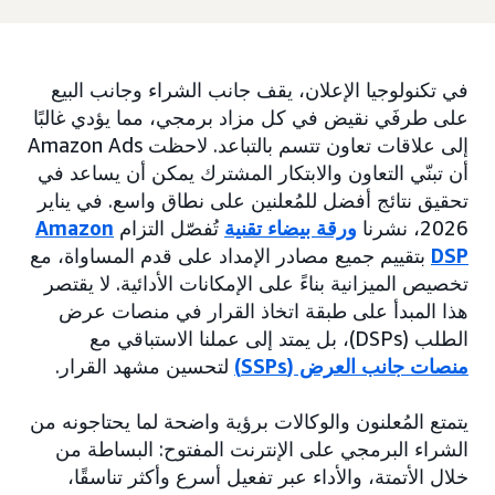
في تكنولوجيا الإعلان، يقف جانب الشراء وجانب البيع
على طرفَي نقيض في كل مزاد برمجي، مما يؤدي غالبًا
إلى علاقات تعاون تتسم بالتباعد. لاحظت Amazon Ads
أن تبنّي التعاون والابتكار المشترك يمكن أن يساعد في
تحقيق نتائج أفضل للمُعلنين على نطاق واسع. في يناير
2026، نشرنا
ورقة بيضاء تقنية
تُفصّل التزام
Amazon
DSP
بتقييم جميع مصادر الإمداد على قدم المساواة، مع
تخصيص الميزانية بناءً على الإمكانات الأدائية. لا يقتصر
هذا المبدأ على طبقة اتخاذ القرار في منصات عرض
الطلب (DSPs)، بل يمتد إلى عملنا الاستباقي مع
منصات جانب العرض (SSPs)
لتحسين مشهد القرار.
يتمتع المُعلنون والوكالات برؤية واضحة لما يحتاجونه من
الشراء البرمجي على الإنترنت المفتوح: البساطة من
خلال الأتمتة، والأداء عبر تفعيل أسرع وأكثر تناسقًا،