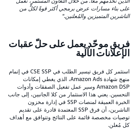
الذين نخدمهم معًا. من خلال التعاون المستمر، نعمل
على بناء مسارات عرض برمجي أكثر قوةً لكلٍّ من
الناشرين المتميزين والمُعلنين."
فريق موحّد يعمل على حلّ عقبات
الإعلانات الآلية
استثمر كل فريق تيسير الطلب في CSE SSP في إتمام
منهج شهادة Amazon Ads، الذي يغطي إمكانات
Amazon DSP وسير عمل تفعيل الصفقات وأدوات
التحسين. يعني هذا الاستثمار من كلا الجانبين، إلى جانب
الخبرة العميقة لمنصات SSP في إدارة مخزون
الناشرين، أن فرق SSP المعتمدة قادرة على تقديم
توصيات مخصصة قائمة على النتائج وتتوافق مع أهداف
كل مُعلن.