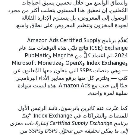
والنطاق الواسع من خلال تحسين يسبق احتياجات
المُعلنين. إن تحقيق هذا المستوى يتطلب أكثر من مجرد
الوصول إلى المعروض، بل يستلزم الإدارة الفعّالة
لجودة المخزون وتنظيم المعروض على نطاق واسع.
يُقدِّم برنامج Amazon Ads Certified Supply
Exchange ‏(CSE) نتائج تلبّي هذه التوقعات منذ عام
2024. تم اعتماد كلٍّ من Magnite وPubMatic
وIndex Exchange وOpenX وMicrosoft Monetize
— وهي منصات SSPs التي يتعاون معها المُعلنون عن
كثب — وتلتزم كل منها برفع معايير الأداء البرنامجي
جنبًا إلى جنب مع Amazon Ads. هذه ليست شهادة
سلبية لمرة واحدة.
كما عبّرت عنه كاثرين باترسون، نائبة الرئيس الأول
للمنصات والشراكات في Index Exchange:
"يُعدّ
برنامج Certified Supply Exchange إشارةً ذات مغزى
إلى ما يمكن تحقيقه حين تتحوّل DSPs وSSPs من