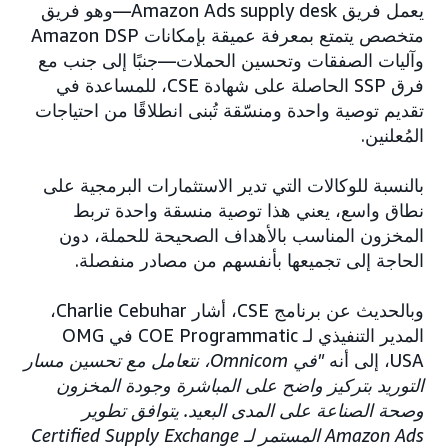
يعمل فريق Amazon Ads supply desk—وهو فريق
متخصص يتمتع بمعرفة عميقة بإمكانات Amazon DSP
وآليات الصفقات وتحسين الحملات—جنبًا إلى جنب مع
فرق SSP الحاصلة على شهادة CSE، للمساعدة في
تقديم توصية واحدة ومنسّقة تُبنى انطلاقًا من احتياجات
المُعلنين.
بالنسبة للوكالات التي تدير الاستثمارات البرمجية على
نطاق واسع، يعني هذا توصية منسقة واحدة تربط
المخزون المناسب بالأهداف الصحيحة للحملة، دون
الحاجة إلى تجميعها بأنفسهم من مصادر منفصلة.
وبالحديث عن برنامج CSE، أشار Charlie Cebuhar،
المدير التنفيذي لـ COE Programmatic في OMG
USA، إلى أنه
"في Omnicom، نتعامل مع تحسين مسار
التوريد بتركيز واضح على المباشرة وجودة المخزون
وصحة الصناعة على المدى البعيد. يتوافق تطوير
Amazon Ads المستمر لـ Certified Supply Exchange