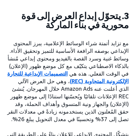
3. يتحوّل إبداع العرض إلى قوة
محورية في بناء الماركة
مع تزايد أتمتة شراء الوسائط الإعلامية، يبرز المحتوى
الإبداعي بوصفه الرافعة الأساسية للتميز وتحقيق الأداء.
وسائط غنية وسرد القصة بالفيديو ومحتوى إبداعي مُنشأ
بالذكاء الاصطناعي يتكيّف مع كل موضع ظهور (الإعلان)
في الوقت الفعلي. هذه هي
التصميمات الإبداعية للتجارة
الإلكترونية المتجاوبة (REC)
، وهي حل العرض الآلي
الذي أعلنت عنه Amazon Ads خلال المهرجان. يُنشئ
REC الإعلانات تلقائيًا ويُحسّنها استنادًا إلى موضع ظهور
(الإعلان) والجهاز ونية المتسوق وأهداف الحملة، وقد
حقق المُعلنون الذين يستخدمونه زيادةً في معدلات النقر
تصل إلى 37% وتحسينًا في معدل التحويل يبلغ 26%.
يتشكّل المحتوى الإبداعي للإعلان بناءً على الطريقة التي