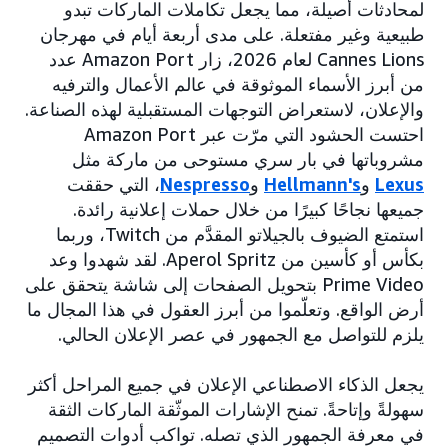
لمحادثات أصيلة، مما يجعل تكاملات الماركات تبدو
طبيعية وغير مفتعلة. على مدى أربعة أيام في مهرجان
Cannes Lions لعام 2026، زار Amazon Port عدد
من أبرز الأسماء الموثوقة في عالم الأعمال والترفيه
والإعلان، لاستعراض التوجهات المستقبلية لهذه الصناعة.
احتست الحشود التي مرّت عبر Amazon Port
مشروباتها في بار سري مستوحى من ماركة مثل
Lexus
و
Hellmann's
و
Nespresso
، التي حققت
جميعها نجاحًا كبيرًا من خلال حملات إعلانية رائدة.
استمتع الضيوف بالجيلاتو المقدَّم من Twitch، وربما
بكأس أو كأسين من Aperol Spritz. لقد شهدوا وعد
Prime Video بتحويل الصفحات إلى شاشة يتحقق على
أرض الواقع. وتعلّموا من أبرز العقول في هذا المجال ما
يلزم للتواصل مع الجمهور في عصر الإعلان الحالي.
يجعل الذكاء الاصطناعي الإعلان في جميع المراحل أكثر
سهولةً وإتاحةً. تمنح الإشارات الموثّقة الماركات الثقة
في معرفة الجمهور الذي تصله. تواكب أدوات التصميم