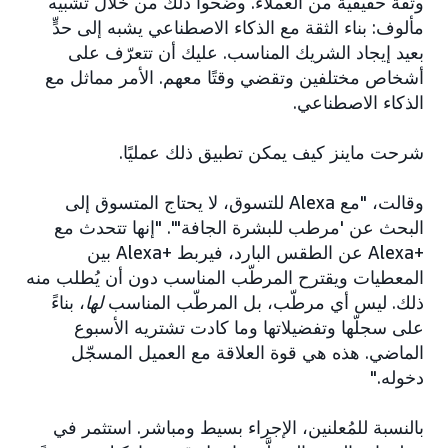
وثقة حقيقية من العملاء. وضّحوا ذلك من خلال تشبيه
مألوف: بناء الثقة مع الذكاء الاصطناعي يشبه إلى حدٍّ
بعيد إيجاد الشريك المناسب. عليك أن تتعرّف على
أشخاص مختلفين وتقضي وقتًا معهم. الأمر مماثل مع
الذكاء الاصطناعي.
شرحت ماينز كيف يمكن تطبيق ذلك عمليًا.
وقالت، "مع Alexa للتسوق، لا يحتاج المتسوق إلى
البحث عن 'مرطب للبشرة الجافة'". "إنها تتحدث مع
+Alexa عن الطقس البارد، فيربط +Alexa بين
المعطيات ويقترح المرطّب المناسب دون أن يُطلب منه
ذلك. ليس أي مرطّب، بل المرطّب المناسب
لها
، بناءً
على سجلّها وتفضيلاتها وما كادت تشتريه الأسبوع
الماضي. هذه هي قوة العلاقة مع العميل المسجّل
دخوله."
بالنسبة للمُعلنين، الإجراء بسيط ومباشر. استثمر في