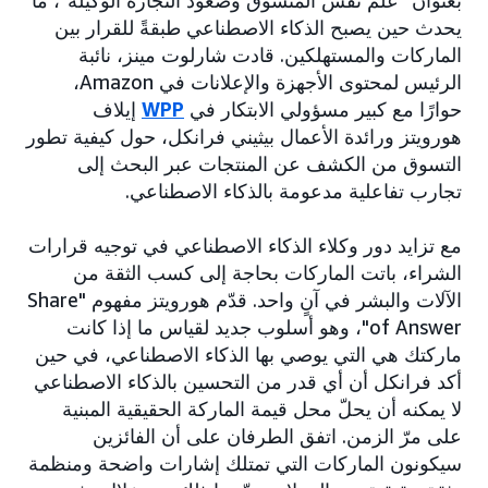
بعنوان "علم نفس المتسوق وصعود التجارة الوكيلة"، ما
يحدث حين يصبح الذكاء الاصطناعي طبقةً للقرار بين
الماركات والمستهلكين. قادت شارلوت مينز، نائبة
الرئيس لمحتوى الأجهزة والإعلانات في Amazon،
حوارًا مع كبير مسؤولي الابتكار في
WPP
إيلاف
هورويتز ورائدة الأعمال بيثيني فرانكل، حول كيفية تطور
التسوق من الكشف عن المنتجات عبر البحث إلى
تجارب تفاعلية مدعومة بالذكاء الاصطناعي.
مع تزايد دور وكلاء الذكاء الاصطناعي في توجيه قرارات
الشراء، باتت الماركات بحاجة إلى كسب الثقة من
الآلات والبشر في آنٍ واحد. قدّم هورويتز مفهوم "Share
of Answer"، وهو أسلوب جديد لقياس ما إذا كانت
ماركتك هي التي يوصي بها الذكاء الاصطناعي، في حين
أكد فرانكل أن أي قدر من التحسين بالذكاء الاصطناعي
لا يمكنه أن يحلّ محل قيمة الماركة الحقيقية المبنية
على مرّ الزمن. اتفق الطرفان على أن الفائزين
سيكونون الماركات التي تمتلك إشارات واضحة ومنظمة