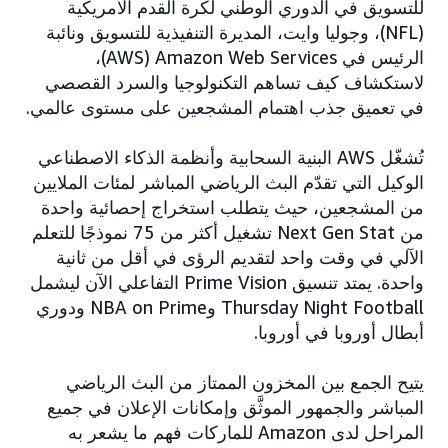
للتسويق في الدوري الوطني لكرة القدم الأمريكية
(NFL)، وجوليا وايت، المديرة التنفيذية للتسويق ونائبة
الرئيس في Amazon Web Services‏ (AWS)،
لاستكشاف كيف تساهم التكنولوجيا والسرد القصصي
في تعميق جذب اهتمام المشجعين على مستوى عالمي.
تُشغّل AWS البنية السحابية وأنظمة الذكاء الاصطناعي
الوكيل التي تقدّم البث الرياضي المباشر لمئات الملايين
من المشجعين، حيث يتطلب استخراج إحصائية واحدة
من Next Gen Stat تشغيل أكثر من 75 نموذجًا للتعلم
الآلي في وقت واحد لتقديم الرؤى في أقل من ثانية
واحدة. يمتد تنسيق Prime Vision التفاعلي الآن ليشمل
Thursday Night Football وNBA on Prime ودوري
أبطال أوروبا في أوروبا.
يتيح الجمع بين المخزون الممتاز من البث الرياضي
المباشر والجمهور الموثَّق وإمكانات الإعلان في جميع
المراحل لدى Amazon للماركات فهم ما يشعر به