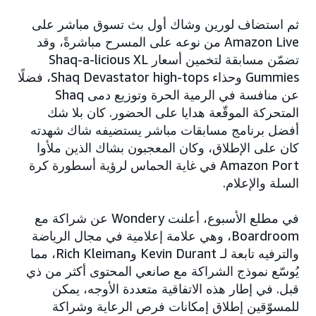
ثم استضاف لورين وشاك أول بث تسوق مباشر على
Amazon Live من نوعه على المسرح مباشرةً، وقد
تضمّن مسابقة لتخمين أسعار Shaq-a-licious XL
Gummies وحذاء Shaq Devastator high-tops، فضلًا
عن منافسة في الرمية الحرة وتوزيع دمى Shaq
المتحركة الموقّعة هدايا على الحضور. كان بلا شك
أفضل برنامج مسابقات مباشر يستضيفه شاك شهدته
كان على الإطلاق، وكان المعجبون بشاك الذين ملأوا
Amazon Port في غاية الحماس لرؤية أسطورة كرة
السلة والإعلام.
في مطلع الأسبوع، أعلنت Wondery عن شراكة مع
Boardroom، وهي علامة إعلامية في مجال الرياضة
والترفيه تابعة لـ Kevin Durant وRich Kleiman، مما
يُوسّع نموذج الشراكة مع صانعي المحتوى أكثر من ذي
قبل. في إطار هذه الاتفاقية متعددة الأوجه، يمكن
للمسوّقين إطلاق إمكانات فرص الرعاية وشراكة