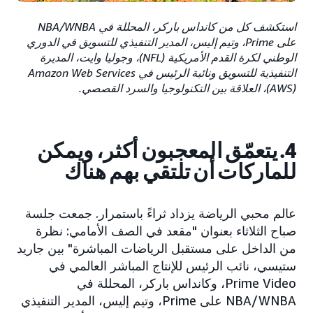
استكشف كل من كانداس باركر، المحللة في NBA/WNBA
على Prime، وتيم إليس، المدير التنفيذي للتسويق في الدوري
الوطني لكرة القدم الأمريكية (NFL)، وجوليا وايت، المديرة
التنفيذية للتسويق ونائبة الرئيس في Amazon Web Services
‏(AWS)، العلاقة بين التكنولوجيا والسرد القصصي.
4. يتعمّق المعجبون أكثر، ويمكن
للماركات أن تلتقي بهم هناك
عالم محبي الرياضة يزداد ثراءً باستمرار. جمعت جلسة
صباح الثلاثاء بعنوان "مقعد في الصف الأمامي: نظرة
من الداخل على مستقبل الرياضات المباشرة" بين جاريد
ستيسي، نائب الرئيس للإنتاج المباشر العالمي في
Prime Video، وكانداس باركر، المحللة في
NBA/WNBA على Prime، وتيم إليس، المدير التنفيذي