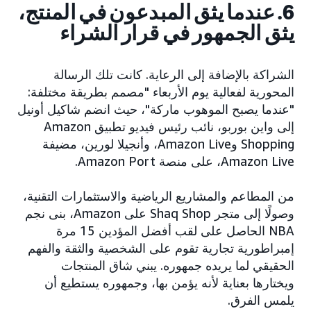
6. عندما يثق المبدعون في المنتج،
يثق الجمهور في قرار الشراء
الشراكة بالإضافة إلى الرعاية. كانت تلك الرسالة
المحورية لفعالية يوم الأربعاء "مصمم بطريقة مختلفة:
"عندما يصبح الموهوب ماركة"، حيث انضم شاكيل أونيل
إلى واين بوربو، نائب رئيس فيديو تطبيق Amazon
Shopping وAmazon Live، وأنجيلا لورين، مضيفة
Amazon Live، على منصة Amazon Port.
من المطاعم والمشاريع الرياضية والاستثمارات التقنية،
وصولًا إلى متجر Shaq Shop على Amazon، بنى نجم
NBA الحاصل على لقب أفضل المؤدين 15 مرة
إمبراطورية تجارية تقوم على الشخصية والثقة والفهم
الحقيقي لما يريده جمهوره. يبني شاق المنتجات
ويختارها بعناية لأنه يؤمن بها، وجمهوره يستطيع أن
يلمس الفرق.