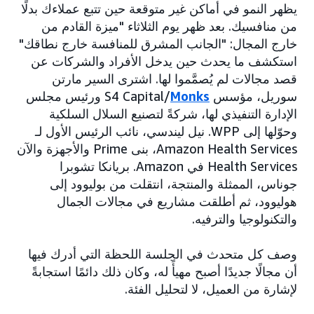
يظهر النمو في أماكن غير متوقعة حين تتبع عملاءك بدلًا
من منافسيك. بعد ظهر يوم الثلاثاء "ميزة القادم من
خارج المجال: "الجانب المشرق للمنافسة خارج نطاقك"
استكشف ما يحدث حين يدخل الأفراد والشركات عن
قصد مجالات لم يُصمَّموا لها. اشترى السير مارتن
سوريل، مؤسس S4 Capital/
Monks
ورئيس مجلس
الإدارة التنفيذي لها، شركةً لتصنيع السلال السلكية
وحوّلها إلى WPP. نيل ليندسي، نائب الرئيس الأول لـ
Amazon Health Services، بنى Prime والأجهزة والآن
Health Services في Amazon. بريانكا تشوبرا
جوناس، الممثلة والمنتجة، انتقلت من بوليوود إلى
هوليوود، ثم أطلقت مشاريع في مجالات الجمال
والتكنولوجيا والترفيه.
وصف كل متحدث في الجلسة اللحظة التي أدرك فيها
أن مجالًا جديدًا أصبح مهيأً له، وكان ذلك دائمًا استجابةً
لإشارة من العميل، لا لتحليل الفئة.