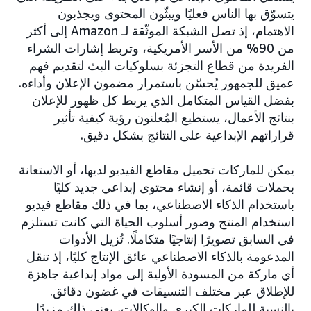
يتسوّق بها الناس فعليًا ويبثّون المحتوى ويجذبون
الاهتمام، إذ تصل الشبكة الموثّقة لـ Amazon إلى أكثر
من 90% من الأسر الأمريكية، وتربط إشارات الشراء
الفريدة من قطاع التجزئة بسلوكيات البث لتقديم فهم
عميق للجمهور يُحسّن باستمرار مضمون الإعلان وأداءه.
بفضل القياس المتكامل الذي يربط كل ظهور للإعلان
بنتائج الأعمال، يستطيع المُعلنون رؤية كيفية تأثير
قراراتهم الإبداعية على النتائج بشكل دقيق.
يمكن للماركات تحميل مقاطع الفيديو لديها، أو الاستعانة
بحملات قائمة، أو إنشاء محتوى إبداعي جديد كليًا
باستخدام الذكاء الاصطناعي، بما في ذلك مقاطع فيديو
استخدام المنتج وصور أسلوب الحياة التي كانت تستلزم
في السابق تصويرًا إنتاجيًا متكاملًا. تُزيل الأدوات
المدعومة بالذكاء الاصطناعي عائق الإنتاج كليًا، إذ تنقل
أي ماركة من المسودة الأولية إلى مواد إبداعية جاهزة
للإطلاق عبر مختلف التنسيقات في غضون دقائق.
بالنسبة للماركات الكبرى والوكالات، يعني ذلك مزيدًا