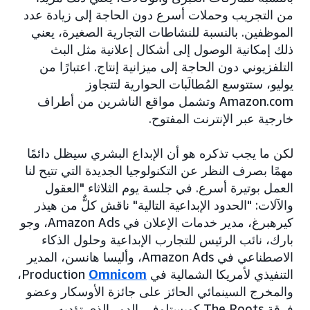
من التجريب وحملات أسرع دون الحاجة إلى زيادة عدد
الموظفين. بالنسبة للنشاطات التجارية الصغيرة، يعني
ذلك إمكانية الوصول إلى أشكال إعلانية مثل البث
التلفزيوني دون الحاجة إلى ميزانية إنتاج. اعتبارًا من
يوليو، ستتوسع المُطالَبات الحوارية لتتجاوز
Amazon.com وتشمل مواقع الناشرين من أطراف
خارجية عبر الإنترنت المفتوح.
لكن ما يجب تذكره هو أن الإبداع البشري سيظل دائمًا
مهمًا بصرف النظر عن التكنولوجيا الجديدة التي تتيح لنا
العمل بوتيرة أسرع. في جلسة يوم الثلاثاء "العقول
والآلات: "الحدود الإبداعية التالية" ناقش كلٌّ من هيذر
كيرهبرغ، مدير خدمات الإعلان في Amazon Ads، وجو
بارك، نائب الرئيس للتجارب الإبداعية وحلول الذكاء
الاصطناعي في Amazon Ads، وأليسا هانسن، المدير
التنفيذي لأمريكا الشمالية في
Omnicom‏
Production،
والمخرج السينمائي الحائز على جائزة الأوسكار وعضو
فرقة The Roots كويستلوف، الدور الذي تؤديه