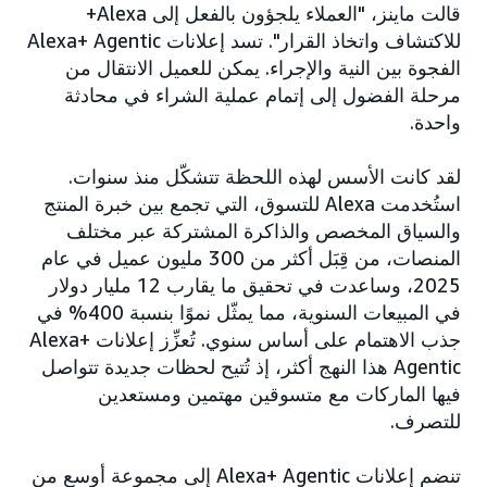
قالت ماينز، "العملاء يلجؤون بالفعل إلى ‎+Alexa
للاكتشاف واتخاذ القرار". تسد إعلانات Alexa+ Agentic
الفجوة بين النية والإجراء. يمكن للعميل الانتقال من
مرحلة الفضول إلى إتمام عملية الشراء في محادثة
واحدة.
لقد كانت الأسس لهذه اللحظة تتشكّل منذ سنوات.
استُخدمت Alexa للتسوق، التي تجمع بين خبرة المنتج
والسياق المخصص والذاكرة المشتركة عبر مختلف
المنصات، من قِبَل أكثر من 300 مليون عميل في عام
2025، وساعدت في تحقيق ما يقارب 12 مليار دولار
في المبيعات السنوية، مما يمثّل نموًا بنسبة 400% في
جذب الاهتمام على أساس سنوي. تُعزِّز إعلانات Alexa+
Agentic هذا النهج أكثر، إذ تُتيح لحظات جديدة تتواصل
فيها الماركات مع متسوقين مهتمين ومستعدين
للتصرف.
تنضم إعلانات Alexa+ Agentic إلى مجموعة أوسع من