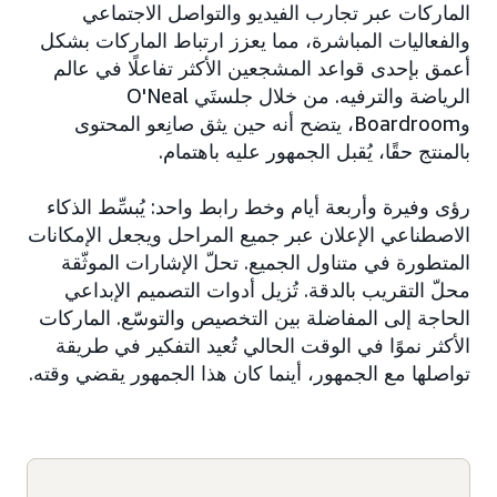
الماركات عبر تجارب الفيديو والتواصل الاجتماعي
والفعاليات المباشرة، مما يعزز ارتباط الماركات بشكل
أعمق بإحدى قواعد المشجعين الأكثر تفاعلًا في عالم
الرياضة والترفيه. من خلال جلستَي O'Neal
وBoardroom، يتضح أنه حين يثق صانِعو المحتوى
بالمنتج حقًا، يُقبل الجمهور عليه باهتمام.
رؤى وفيرة وأربعة أيام وخط رابط واحد: يُبسِّط الذكاء
الاصطناعي الإعلان عبر جميع المراحل ويجعل الإمكانات
المتطورة في متناول الجميع. تحلّ الإشارات الموثّقة
محلّ التقريب بالدقة. تُزيل أدوات التصميم الإبداعي
الحاجة إلى المفاضلة بين التخصيص والتوسّع. الماركات
الأكثر نموًا في الوقت الحالي تُعيد التفكير في طريقة
تواصلها مع الجمهور، أينما كان هذا الجمهور يقضي وقته.