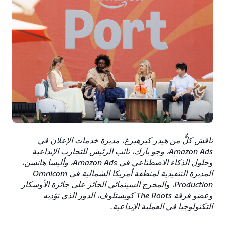
ناقش كلٌّ من هيذر كيرهبرغ، مديرة خدمات الإعلان في
Amazon Ads، وجو بارك، نائب الرئيس للتجارب الإبداعية
وحلول الذكاء الاصطناعي في Amazon Ads، وأليسا هانسن،
المديرة التنفيذية لمنطقة أمريكا الشمالية في Omnicom
Production، والمخرج السينمائي الحائز على جائزة الأوسكار
وعضو فرقة The Roots كويستلوف، الدور الذي تؤديه
التكنولوجيا في العملية الإبداعية.