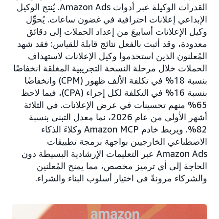
القدرات الوكيلة عبر أدوات Amazon Ads. يُنتج الوكيل
الإبداعي إعلانات احترافية في غضون ساعات. يُحوِّل
وكيل الإعلانات أسابيعَ من إعداد الحملات إلى دقائق
معدودة، وقد أثبت بالفعل نتائج قابلة للقياس: فقد شهد
المُعلنون الذين استخدموا وكيل الإعلانات لاستهداف
الحملات خلال مرحلة النسخة التجريبية المغلقة انخفاضًا
بنسبة 18% في تكلفة الألف ظهور (CPM) وانخفاضًا
بنسبة 16% في التكلفة لكل إجراء (CPA)، فيما لاحظ
65% منهم تحسينات في عرض الإعلانات. في الثلاثة
أشهر الأولى من عام 2026، نما معدل التبني بنسبة
82%. ويربط خادم Amazon MCP وكلاءَ الذكاء
الاصطناعي الخارجيين بواجهة برمجة تطبيقات
Amazon Ads عبر التعليمات الإرشادية البسيطة دون
الحاجة إلى أي ترميز مخصص، مما يمنح المُعلنين
والشركاء مرونةً في اختيار أسلوب البناء والشراء.