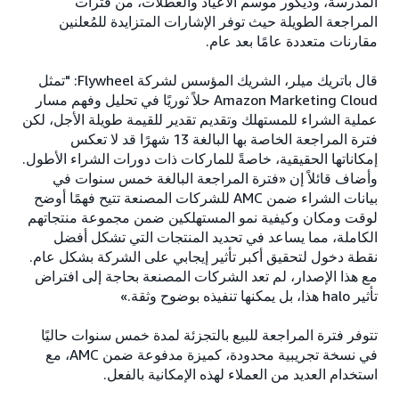
المدرسة، وديكور موسم الأعياد والعطلات، من فترات
المراجعة الطويلة حيث توفر الإشارات المتزايدة للمُعلنين
مقارنات متعددة عامًا بعد عام.
قال باتريك ميلر، الشريك المؤسس لشركة Flywheel: "تمثل
Amazon Marketing Cloud حلاً ثوريًا في تحليل وفهم مسار
عملية الشراء للمستهلك وتقديم تقدير للقيمة طويلة الأجل، لكن
فترة المراجعة الخاصة بها البالغة 13 شهرًا قد لا تعكس
إمكاناتها الحقيقية، خاصةً للماركات ذات دورات الشراء الأطول.
وأضاف قائلاً إن «فترة المراجعة البالغة خمس سنوات في
بيانات الشراء ضمن AMC للشركات المصنعة تتيح فهمًا أوضح
لوقت ومكان وكيفية نمو المستهلكين ضمن مجموعة منتجاتهم
الكاملة، مما يساعد في تحديد المنتجات التي تشكل أفضل
نقطة دخول لتحقيق أكبر تأثير إيجابي على الشركة بشكل عام.
مع هذا الإصدار، لم تعد الشركات المصنعة بحاجة إلى افتراض
تأثير halo هذا، بل يمكنها تنفيذه بوضوح وثقة.»
تتوفر فترة المراجعة للبيع بالتجزئة لمدة خمس سنوات حاليًا
في نسخة تجريبية محدودة، كميزة مدفوعة ضمن AMC، مع
استخدام العديد من العملاء لهذه الإمكانية بالفعل.