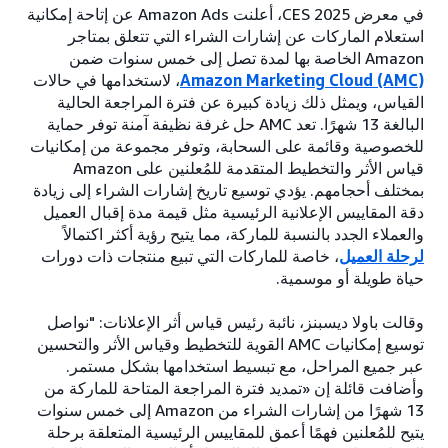
في معرض CES 2025، أعلنت Amazon Ads عن إتاحة إمكانية
استعلام الماركات عن إشارات الشراء التي تتعلق بمتاجر
Amazon الخاصة بها لمدة تصل إلى خمس سنوات ضمن
Amazon Marketing Cloud (AMC)
، لاستخدامها في حالات
القياس، ويمثل ذلك زيادة كبيرة عن فترة المراجعة الحالية
البالغة 13 شهرًا. تعد AMC حل غرفة نظيفة آمنة توفر حماية
للخصوصية وقائمة على السحابة، وتوفر مجموعة من إمكانيات
قياس الأثر والتخطيط المتقدمة للمُعلنين على Amazon
بمختلف أحجامهم. يؤدي توسيع تاريخ إشارات الشراء إلى زيادة
دقة المقاييس الإعلانية الرئيسية مثل قيمة مدة إقبال العميل
والعملاء الجدد بالنسبة للماركة، مما يتيح رؤية أكثر اكتمالاً
لرحلة العميل
، خاصة للماركات التي تبيع منتجات ذات دورات
حياة طويلة أو موسمية.
وقالت باولا ديسبنز، نائبة رئيس قياس أثر الإعلانات: "نواصل
توسيع إمكانيات AMC القوية للتخطيط وقياس الأثر والتحسين
عبر جميع المراحل، مع تبسيط استخدامها بشكل مستمر.
وأضافت قائلة إن «تمديد فترة المراجعة المتاحة للماركة من
13 شهرًا من إشارات الشراء من Amazon إلى خمس سنوات
يتيح للمُعلنين فهمًا أعمق للمقاييس الرئيسية المتعلقة برحلة