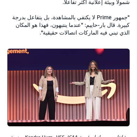
شمولاً وبيئة إعلانية أكثر تفاعلًا.
"جمهور Prime لا يكتفي بالمشاهدة، بل يتفاعل بدرجة
كبيرة. قال بار-حاييم: "عندما ينتبهون، فهذا هو المكان
الذي تبني فيه الماركات اتصالات حقيقية".
شانتا روسي باديا، رئيسة VSS، ICAA وKendra Hum، مديرة