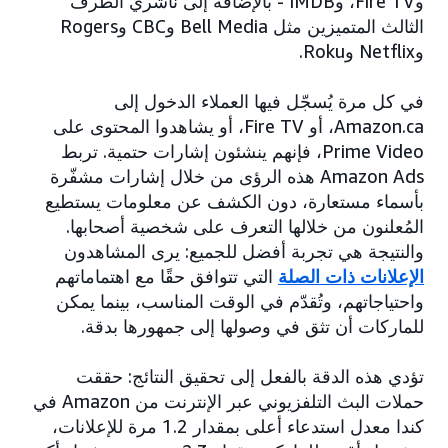
وFire TV، وIMDB - بالإضافة إلى ناشري الطرف
الثالث المتميزين مثل Bell Media وCBC وRogers
وNetflix وRoku.
في كل مرة يُسجّل فيها العملاء الدخول إلى
Amazon.ca، أو Fire TV، أو يشاهدوا المحتوى على
Prime Video، فإنهم ينشئون إشارات حتمية. تربط
Amazon Ads هذه الرؤى من خلال إشارات مشفّرة
بأسماء مستعارة، دون الكشف عن معلومات يستطيع
المُعلنون من خلالها التعرف على شخصية أصحابها.
والنتيجة هي تجربة أفضل للجميع: يرى المشاهدون
الإعلانات ذات الصلة
التي تتوافق حقًا مع اهتماماتهم
واحتياجاتهم، وتُقدّم في الوقت المناسب، بينما يمكن
للماركات أن تثق في وصولها إلى جمهورها بدقة.
تؤدي هذه الدقة بالفعل إلى تحقيق النتائج: حققت
حملات البث التلفزيوني عبر الإنترنت من Amazon في
كندا معدل استدعاء أعلى بمقدار 1.2 مرة للإعلانات،