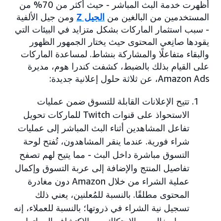
أظهرت خدمة البث المباشر - حيث أكثر من 70% من
المستخدمين من البالغين من
الجيل Z
ومن جيل الألفية
- سبب استثمار الماركات بشكل متزايد في البيئات التي
يقودها صانِعي المحتوى حيث يختار الجمهور الظهور
والبقاء متفاعلًا والمشاركة بنشاط. لمساعدة الماركات
على القيام بذلك بالضبط، كشفت كندرا هوم، مديرة
Amazon Ads، عن ثلاثة حلول إعلانية جديدة:
تتيح الإعلانات القابلة للتسوق ضمن عمليات
الاستحواذ على قنوات Twitch للماركات تحويل
تفاعل المشاهدين أثناء البث المباشر إلى عمليات
شراء فورية. عندما ينقر المشاهدون، تُفتح لوحة
التسوق مباشرة داخل البث - مما يتيح لهم تصفح
تفاصيل المنتج والإضافة إلى عربة التسوق وإكمال
عملية الشراء من خلال Amazon دون مغادرة
المحتوى مطلقًا. بالنسبة للمُعلنين، يعني ذلك
تسجيل نية الشراء في ذروتها؛ بالنسبة للعملاء، إنه