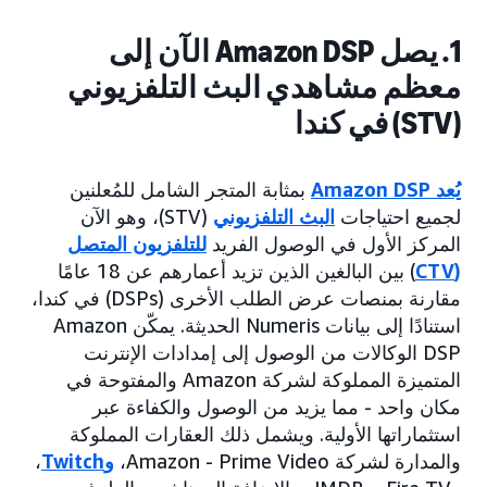
1. يصل Amazon DSP الآن إلى
معظم مشاهدي البث التلفزيوني
(STV) في كندا
يُعد Amazon DSP
بمثابة المتجر الشامل للمُعلنين
لجميع احتياجات
البث التلفزيوني
(STV)، وهو الآن
المركز الأول في الوصول الفريد
للتلفزيون المتصل
(CTV
) بين البالغين الذين تزيد أعمارهم عن 18 عامًا
مقارنة بمنصات عرض الطلب الأخرى (DSPs) في كندا،
استنادًا إلى بيانات Numeris الحديثة. يمكّن Amazon
DSP الوكالات من الوصول إلى إمدادات الإنترنت
المتميزة المملوكة لشركة Amazon والمفتوحة في
مكان واحد - مما يزيد من الوصول والكفاءة عبر
استثماراتها الأولية. ويشمل ذلك العقارات المملوكة
والمدارة لشركة Amazon - Prime Video،
وTwitch
،