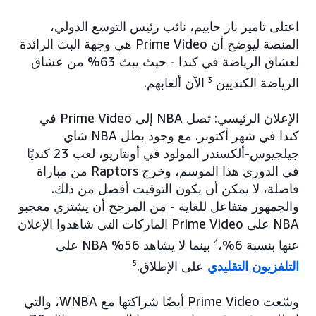
اعتلى تامير بار حاييم، نائب رئيس التوسع الدولي،
المنصة ليوضح أن Prime Video هي وجهة البث الرائدة
لعشاق الرياضة في كندا - حيث يبث 63% من عشاق
الرياضة الكنديين
3
الآن ألعابهم.
الإعلان الرئيسي: تصل NBA إلى Prime Video في
كندا في شهر أكتوبر. مع وجود بطل NBA شاي
جيلجيوس-ألكسندر المولود في أونتاريو، لعب 23 كنديًا
في الدوري هذا الموسم، وخرج Raptors من مباراة
فاصلة، لا يمكن أن يكون التوقيت أفضل من ذلك.
والجمهور متفاعل للغاية - من المرجح أن يشتري معجبو
NBA على Prime Video الماركات التي شاهدوا الإعلان
عنها بنسبة 6%،
4
بينما لا يشاهد 56% NBA على
التلفزيون التقليدي
على الإطلاق.
5
وسّعت Prime Video أيضًا شراكتها مع WNBA، والتي