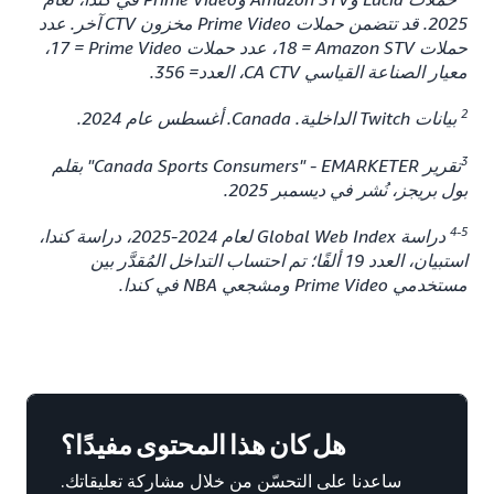
2025. قد تتضمن حملات Prime Video مخزون CTV آخر. عدد
حملات Amazon STV‏ = 18، عدد حملات Prime Video ‏= 17،
معيار الصناعة القياسي CA CTV، العدد= 356.
2
بيانات Twitch الداخلية. Canada. أغسطس عام 2024.
3
تقرير EMARKETER -‏ "Canada Sports Consumers" بقلم
بول بريجز، نُشر في ديسمبر 2025.
4-5
دراسة Global Web Index لعام 2024-2025، دراسة كندا،
استبيان، العدد 19 ألفًا؛ تم احتساب التداخل المُقدَّر بين
مستخدمي Prime Video ومشجعي NBA في كندا.
هل كان هذا المحتوى مفيدًا؟
ساعدنا على التحسّن من خلال مشاركة تعليقاتك.