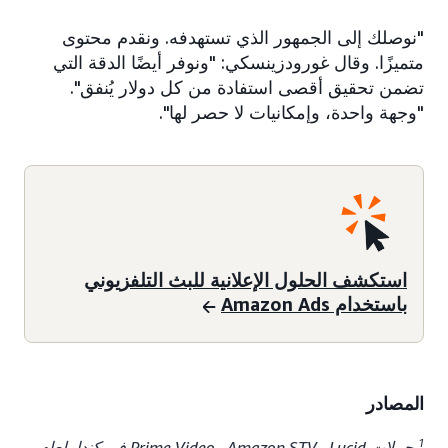
"نوصلك إلى الجمهور الذي تستهدفه. ونقدم محتوى
متميزًا. وقال غورودزينسكي: "ونوفر أيضًا الدقة التي
تضمن تحقيق أقصى استفادة من كل دولار يُنفق".
"وجهة واحدة، وإمكانيات لا حصر لها".
استكشف الحلول الإعلانية للبث التلفزيوني
باستخدام Amazon Ads
المصادر
1
حملات Lucid وAmazon STV وPrime Video في كندا، لعام