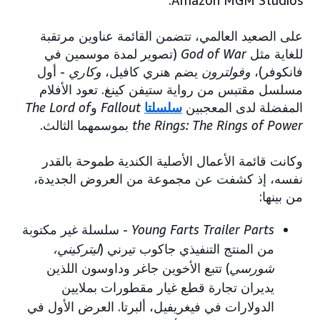
Amazon MGM Studios.
على الصعيد العالمي، تتضمن القائمة عناوين مرتقبة
للغاية مثل
God of War
(تصوير لمدة موسمين في
فانكوفر)،
وفولترون
يضم هنري كافيل،
وكاري
- أول
مسلسل مقتبس من رواية ستيفن كينغ. تعود الأفلام
المفضلة لدى المعجبين
سلسلتا
Fallout
و
The Lord of
the Rings: The Rings of Power
بموسمهما الثالث.
وكانت قائمة الأعمال الأصلية الكندية طموحة بالقدر
نفسه، إذ كشفت عن مجموعة من العروض الجديدة،
من بينها:
Young Farts Trailer Parts
- سلسلة غير مكتوبة
من المنتج التنفيذي جاكوب تيرني (
ليتركيني،
شورسي
) تتبع الأخوين جاغر وداوسون اللذين
يديران تجارة قطع غيار مقطورات بملايين
الدولارات في فيغريفيل، ألبرتا. العرض الأول في