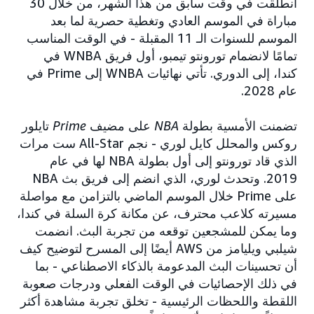
انطلقت في وقت سابق من هذا الشهر، من خلال 30
مباراة في الموسم العادي وتغطية حصرية لما بعد
الموسم للسنوات الـ 11 المقبلة - في الوقت المناسب
تمامًا لانضمام تورونتو تيمبو، أول فريق WNBA في
كندا، إلى الدوري. تأتي نهائيات WNBA إلى Prime في
عام 2028.
تضمنت الأمسية بطولة
NBA
على مضيف
Prime
تايلور
روكس والمحلل كايل لوري - نجم All-Star ست مرات
الذي قاد تورونتو إلى أول بطولة NBA لها في عام
2019. وتحدث لوري، الذي انضم إلى فريق بث NBA
على Prime خلال الموسم الماضي بالتزامن مع مواصلة
مسيرته كلاعب محترف، عن مكانة كرة السلة في كندا،
وما يمكن للمشجعين توقعه من تجربة البث. انضمت
شيلبي ويليامز من AWS أيضًا إلى المسرح لتوضيح كيف
أن تحسينات البث المدعومة بالذكاء الاصطناعي - بما
في ذلك الإحصائيات في الوقت الفعلي ودرجات صعوبة
اللقطة واللحظات الرئيسية - تخلق تجربة مشاهدة أكثر