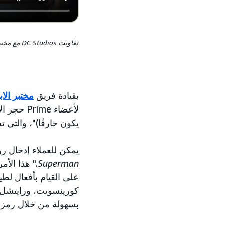
بقيادة فريق
مختبر الا
يكون خارقًا)"، والتي تستلهم من روح erman
يمكن للعملاء إدخال روح Superman إلى منازلهم ببساطة من خلال قول: "Alexa، شغ
Superman
." هذا الأم
على القيام بأفعال لط
كورينسويت، ورايتشل ب
بسهولة من خلال رمز استجابة سريعة 