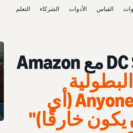
وات
القياس
الأدوات
الشركاء
التعلم
تعاونت DC Studios مع Amazon
البطولية
"Anyone Can Be Super (أي
ون خارقًا)"