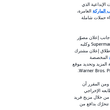
 Amazon Ads - مركز التصميمات الإبداعية الذي
 الماركة
الغامرة،
Amazon Ad الماركات على إنشاء حملات شاملة
يو بإتاحة تذاكر العرض المبكر الحصرية لأعضاء Prime، إلى جانب إعلان مصوّر
مشترك مع DC Studios، يظهر فيه طفل صغير ورفيقه الكلب، حيث يستلهمان من Superman وكلبه
م إطلاق إعلان مشترك
المخصصة
المزيد وتحديد موقع
اشة الكبيرة، ومن المقرر أن
ض حول العالم هذا الصيف من إنتاج Warner Bros. Pictures. بطابعه الإخراجي
أصلي ضمن عالم DC الجديد المتخيّل، من خلال مزيج فريد
يجمع بين الأكشن الملحمي وروح الدعابة والإنسانية. ويقدّم لنا نسخة من Superman تتحرّك بدافع من