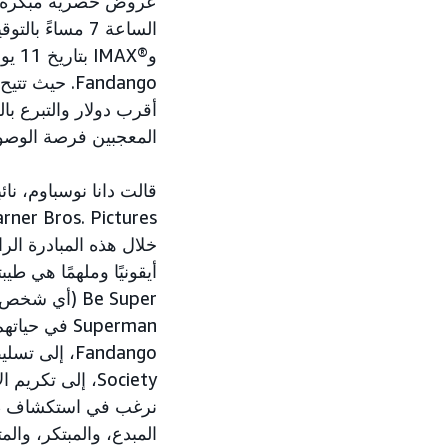
عروض حصرية مبكرة 
الساعة 7 مساء
وX®‎
المعجبين فرصة الوصول ا
قالت دانا نوسباوم، نا
Be Super (أي
Superman في
Society، إلى ت
نرغب في استكشاف طرق
المبدع، والمبتكر، والمتحم