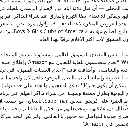
لفيلم
Superman
ً بالتوقيت المحلي — أي قبل ثلاثة أيام من الإصدار الرسمي للفيلم 
IMA بتاريخ 11 يوليو. ويمكن للأعضاء أيضًا التبرع بالفارق عند شراء التذاكر 
Fandango. حيث تتيح هذه العروض المبكرة لأعضاء Prime، و
أقرب دولار والتبرع بالفارق
لمسبق لأحد أكثر الأفلام ترقبًا لهذا العام.
ئبة الرئيس التنفيذي للتسويق العالمي ومسؤولة تنسيق المنتجات
 شخص يمكن أن يكون خارقًا)" تدعو المعجبين والجدد على حد سواء 
 حياتهم اليومية بطرق ممتعة وسهلة: من شراء تذاكر الفيلم عبر برنامج
dango
كريم الأبطال في عائلاتهم ومجتمعاتهم من خلال الهدايا الترويجية وتف
 جديدة للتواصل مع جمهورنا العالمي، ولم نكن لنجد شركا
س في Amazon."