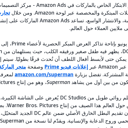
الحملة هي نتاج مختبر الابتكار الخاص بالماركات في
مبتكرة والمخصصة عبر لوحة Amazon. ومن خلال
تجارب
وحلول الإعلان المتقدمة، والانتشار الواسع، تساعد s
ملايين العملاء حول العالم.
تنطلق الحملة في 10 يون
 كيف يمكن حتى لأبسط أفعال اللطف أن تُحدث فرقًا بطوليًا. سيت
Am عبر
إعلانات فيديو Prime
وصفحة
متجر الماركة
ة المشتركة. تفضل بزيارة
amazon.com/superman
لمعرفة 
كون من بين أول من يشاهد
Superman
، وهو من إنتاج Warner Bros. Pictures.
هو أول فيلم روائي طويل من DC Studios يُعرض على الش
ينطلق في دور العر
المميز، يعيد جيمس غان تقديم البطل الخارق ال