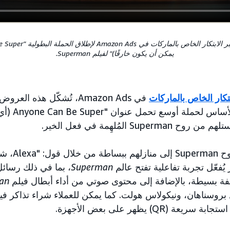
يمكن أن يكون خارقًا)" لفيلم Superman.
بتكار الخاص بالماركات
في Amazon Ads، تُشكّل هذه ا
لأعضاء Prime ح
Sup المُلهِمة في فعل الخير.
ّلي موسيقى
ر يُفعّل تجربة تفاعلية تفتح عالم
Superman
، بما في ذلك رسائل 
يفة بسيطة، بالإضافة إلى محتوى صوتي من أداء أبطال فيلم
an
روسناهان، ونيكولاس هولت. كما يمكن للعملاء شراء تذاكر في
(QR) يظهر على بعض الأجهزة.