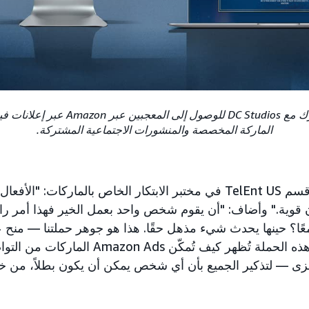
الماركة المخصصة والمنشورات الاجتماعية المشتركة.
قال روب آلي، رئيس قسم TelEnt US في مختبر الابتكار الخاص بالماركات
قوية." وأضاف: "أن يقوم شخص واحد بعمل الخير فهذا أمر رائ
معًا؟ حينها يحدث شيء مذهل حقًا. هذا هو جوهر حملتنا — منح ع
وهادفة لإحداث فرق. هذه الحملة تُظهر كيف تُمكّن s
ى — لتذكير الجميع بأن أي شخص يمكن أن يكون بطلاً، من خلا