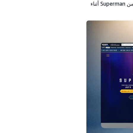
ستعرض عمليات بث ألعاب مباشرة حيث يخوض مؤثرون تحديات مستوحاة من Superman أثناء