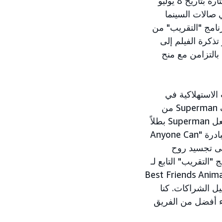
من DC Studios في بعض دور السينما المختارة بتاريخ 8 يوليو
في صالات السينما
عبر برنامج "التقريب" من
لأول مرة، تقريب سعر تذكرة الفيلم إلى
 لصالح مؤسسة Boys & Girls Clubs of America، وذلك بالتزامن مع منح
 الاستهلاكية في
Warner Bros. Pictures: "نحن متحمسون للغاية للتعاون مع Amazon وإطلاق صيف Superman من
خلال هذه المبادرة الرائعة والشاملة،" وأضافت قائلة "إحدى الصفات المميزة التي تجعل Superman بطلاً
أيقونيًا وملهمًا هي طيبته الفطرية وإيمانه الدائم بالبطل الموجود داخل كل واحد منا. مبادرة "Anyone Can
إلى تجسيد روح
 "التقريب" التابع لـ
Fan، إلى تسليط الضوء على كريبتو، صديق Superman، بالتعاون مع جمعية Best Friends Animal
عيل الشراكات. كنا
ء أفضل من الفريق