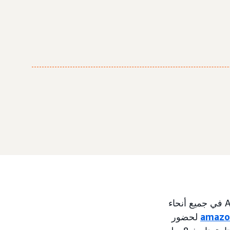
في 10 يونيو، الساعة 9 صباحًا. بتوقيت المحيط الهادئ، يمكن لأعضاء Amazon Prime في جميع أنحاء
amazo
لحضور