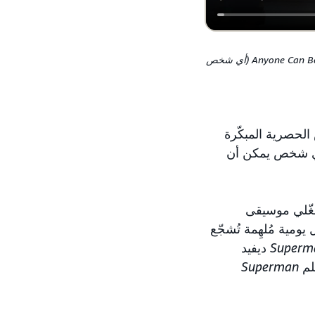
تعاونت DC Studios مع مختبر الابتكار الخاص بالماركات في Amazon Ads لإطلاق الحملة البطولية "Anyone Can Be Super (أي شخص
لعروض الحصرية المبكّرة
جر الأساس لحملة أوسع تحمل عنوان "Anyone Can Be Super (أي شخص يمكن أن
يومية مُلهِمة تُشجّع
Superm
ديفيد
لم
Superman