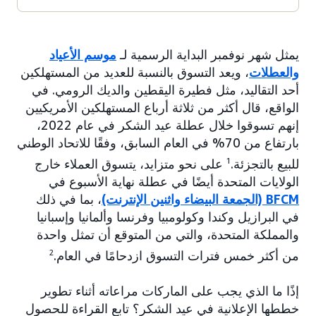
يمثل شهر نوفمبر البداية الرسمية لـ
موسم الأعياد
والعطلات
، ويعد التسوق بالنسبة للعديد من المستهلكين
أحد التقاليد، مثل فطيرة اليقطين والديك الرومي. في
الواقع، قال أكثر من ثلاثة أرباع المستهلكين الأمريكيين
إنهم تسوقوا خلال عطلة عيد الشكر في عام 2022،
بارتفاع من 70% في العام السابق، وفقًا للاتحاد الوطني
للبيع بالتجزئة.
1
على نحو متزايد، يتسوق العملاء خارج
الولايات المتحدة أيضًا في عطلة نهاية الأسبوع في
BFCM (الجمعة البيضاء واثنين الإنترنت)
، بما في ذلك
في البرازيل وكندا وكولومبيا وفرنسا وألمانيا وإسبانيا
والمملكة المتحدة، والتي من المتوقع أن تمثل واحدة
من أكثر خمس فترات التسوق ازدحامًا في العام.
2
إذًا ما الذي يجب على الماركات مراعاته أثناء تطوير
خططها الإعلانية في عيد الشكر؟ تابع القراءة للحصول