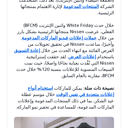
الشركة
المنتجات المدعومة
لإثارة الاهتمام بمنتجاتها
الرئيسية.
خلال حدث White Friday واثنين الإنترنت (BFCM)
الفعلي، عرضت Nissen منتجاتها الرئيسية بشكل بارز
من خلال
حملات إعلانات فيديو الماركات المدعومة
.
وأخيرًا، ساعدت Nissen في تحقيق تحويلات من
الفرص الفائتة مع انتهاء الحدث من خلال
إعادة التسويق
باستخدام
إعلانات العرض
. لقد حققت إستراتيجية
Nissen التي نُفِّذت بعناية نجاحًا واضحًا، حيث نمت
المبيعات المنسوبة للإعلانات بنسبة 120% خلال حدث
BFCM، مقارنة بالعام السابق.
نصيحة ذات صلة
: يمكن للماركات
استخدام أنواع
إعلانات متعددة في نفس الوقت
خلال موسم عطلة
عيد الشكر، بما في ذلك المنتجات المدعومة وإعلانات
الماركات المدعومة، للمساعدة في تحفيز نمو الماركة.