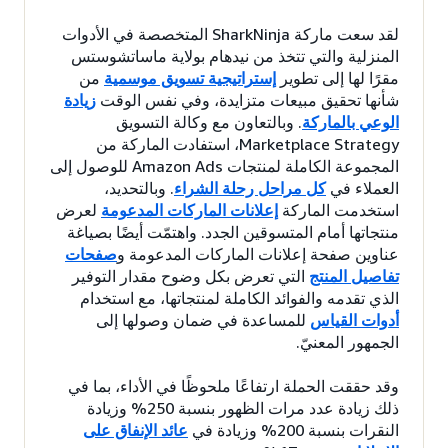
لقد سعت ماركة SharkNinja المتخصصة في الأدوات
المنزلية والتي تتخذ من نيدهام بولاية ماساتشوستس
مقرًا لها إلى تطوير
إستراتيجية تسويق موسمية
من
شأنها تحقيق مبيعات متزايدة، وفي نفس الوقت
زيادة
الوعي بالماركة
. وبالتعاون مع وكالة التسويق
Marketplace Strategy، استفادت الماركة من
المجموعة الكاملة لمنتجات Amazon Ads للوصول إلى
العملاء في
كل مراحل رحلة الشراء
. وبالتحديد،
استخدمت الماركة
إعلانات الماركات المدعومة
لعرض
منتجاتها أمام المتسوقين الجدد. واهتمّت أيضًا بصياغة
عناوين صفحة إعلانات الماركات المدعومة و
صفحات
تفاصيل المنتج
التي تعرض بكل وضوح مقدار التوفير
الذي تقدمه والفوائد الكاملة لمنتجاتها، مع استخدام
أدوات القياس
للمساعدة في ضمان وصولها إلى
الجمهور المعنيّ.
وقد حققت الحملة ارتفاعًا ملحوظًا في الأداء، بما في
ذلك زيادة عدد مرات الظهور بنسبة 250% وزيادة
النقرات بنسبة 200% وزيادة في
عائد الإنفاق على