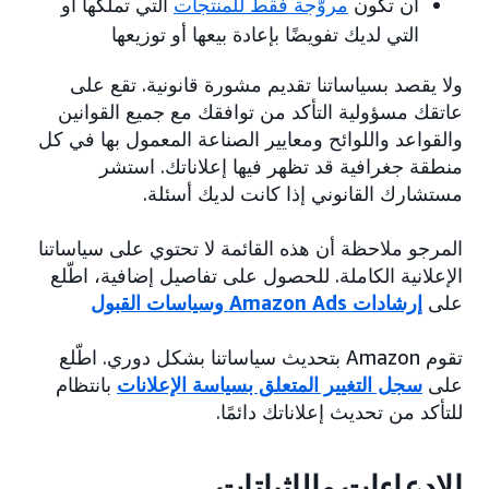
أن تكون
مروّجة فقط للمنتجات
التي تملكها أو
التي لديك تفويضًا بإعادة بيعها أو توزيعها
ولا يقصد بسياساتنا تقديم مشورة قانونية. تقع على
عاتقك مسؤولية التأكد من توافقك مع جميع القوانين
والقواعد واللوائح ومعايير الصناعة المعمول بها في كل
منطقة جغرافية قد تظهر فيها إعلاناتك. استشر
مستشارك القانوني إذا كانت لديك أسئلة.
المرجو ملاحظة أن هذه القائمة لا تحتوي على سياساتنا
الإعلانية الكاملة. للحصول على تفاصيل إضافية، اطّلع
على
إرشادات Amazon Ads وسياسات القبول
تقوم Amazon بتحديث سياساتنا بشكل دوري. اطّلع
على
سجل التغيير المتعلق بسياسة الإعلانات
بانتظام
للتأكد من تحديث إعلاناتك دائمًا.
الادعاءات والإثباتات