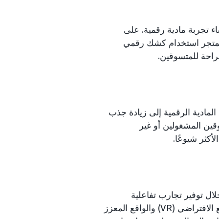
ء تجربة مادية رقمية. على
 المتجر استخدام كشك رقمي
راحة للمتسوقين.
لمادية الرقمية إلى زيادة جذب
قين المشغولين أو غير
كثر شيوعًا.
لال توفير تجارب تفاعلية
بمساعدة التقدم التكنولوجي. على سبيل المثال، باستخدام تقنية مثل الواقع الافتراضي (VR) والواقع المعزز