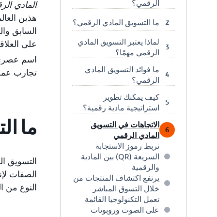
الرقمي؟
المادي ال
هذين العال
ما التسويق المادي الرقمي؟
2
لماذا يعتبر التسويق المادي
على العلاقة
3
الرقمي مهمًا؟
اسم عصري؛ 
ما فوائد التسويق المادي
تجارب عملا
4
الرقمي؟
كيف يمكنك تطوير
5
استراتيجية مادية رقمية؟
ما ال
الاتجاهات في التسويق
6
المادي الرقمي
تربط رموز الاستجابة
السريعة (QR) بين المادية
التسويق ال
والرقمية
الصفات لإ
يرتفع اكتشاف المنتجات من
النوع من ا
خلال التسوق المباشر
تعمل التكنولوجيا القائمة
على الصوت وروبوتات