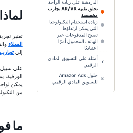
الدردشة على زيادة الراحة
تخلق تقنية AR/VR تجارب
لماذا
مخصصة
زيادة استخدام التكنولوجيا
التي يمكن ارتداؤها
تصبح المدفوعات عبر
تعتبر تجرب
الهاتف المحمول أمرًا
العملاء
والت
اعتياديًا
إلى
تجارب 
أمثلة على التسويق المادي
7
الرقمي
على سبيل ا
حلول Amazon Ads
8
للتسويق المادي الرقمي
يمكن لواجه
من التكنول
ما فو